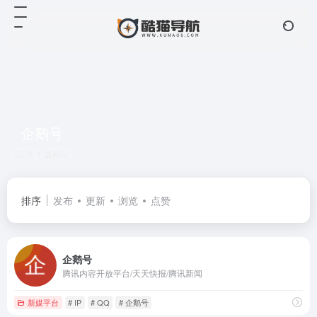
企鹅号
共 1 篇网址
排序
发布
更新
浏览
点赞
企鹅号
腾讯内容开放平台/天天快报/腾讯新闻
新媒平台
# IP
# QQ
# 企鹅号