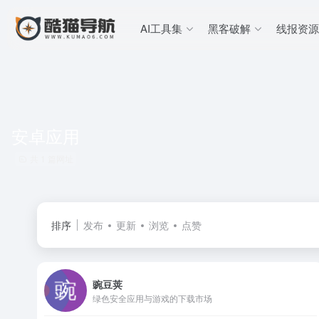
AI工具集
黑客破解
线报资源
安卓应用
共 1 篇网址
排序
发布
更新
浏览
点赞
豌豆荚
绿色安全应用与游戏的下载市场