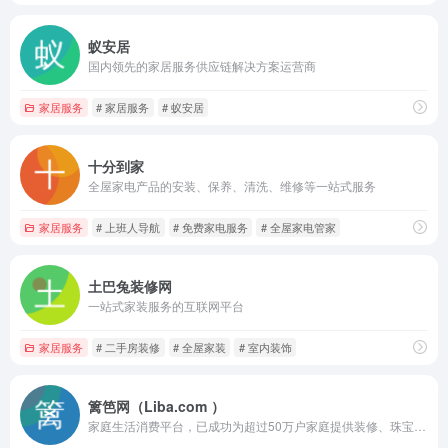
蚁安居
国内领先的家居服务供应链解决方案运营商
家居服务
# 家居服务
# 蚁安居
十分到家
全屋家电产品的安装、保养、清洗、维修等一站式服务
家居服务
# 上班人导航
# 免费家电服务
# 全屋家电管家
土巴兔装修网
一站式家装服务的互联网平台
家居服务
# 二手房装修
# 全屋家装
# 室内装饰
篱笆网（Liba.com ）
家庭生活消费平台，已成功为超过50万户家庭提供装修、珠宝・婚庆、育儿等方面的服务。