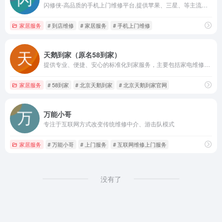
闪修侠-高品质的手机上门维修平台,提供苹果、三星、等主流机型的专业维修和手机回收服务,正规认证、方便快捷、专业靠谱。维修从未如此好用,一个电话,服务到家:4006007373。
家居服务
# 到店维修
# 家居服务
# 手机上门维修
天鹅到家（原名58到家）
提供专业、便捷、安心的标准化到家服务，主要包括家电维修、汽车养护、健康美食、保姆月嫂服务、便民服务、丽人美甲、搬家速运等专业服务，北京天鹅到家，简单、美好、轻松的全新生活方式。
家居服务
# 58到家
# 北京天鹅到家
# 北京天鹅到家官网
万能小哥
专注于互联网方式改变传统维修中介、游击队模式
家居服务
# 万能小哥
# 上门服务
# 互联网维修上门服务
没有了