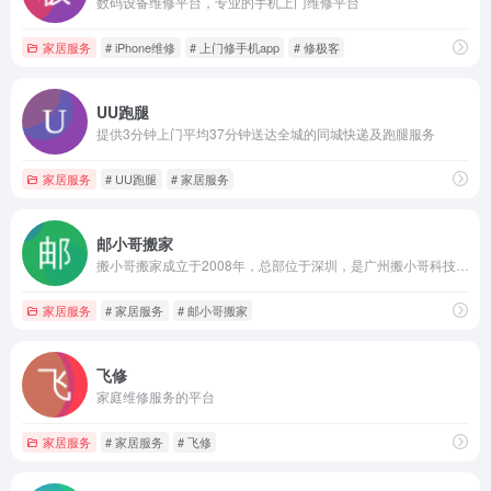
数码设备维修平台，专业的手机上门维修平台
家居服务
# iPhone维修
# 上门修手机app
# 修极客
UU跑腿
提供3分钟上门平均37分钟送达全城的同城快递及跑腿服务
家居服务
# UU跑腿
# 家居服务
邮小哥搬家
搬小哥搬家成立于2008年，总部位于深圳，是广州搬小哥科技有限公司旗下全国知名连锁搬家服务品牌。十几年来，经过搬小哥搬家全体员工的共同努力，现已发展成为拥有各类车辆数百余辆，已在深圳，广州，北京，南京，成都，武汉，西安，杭州，苏州，合肥，石家庄，南宁，长沙，贵阳，昆明，苏州，临沂等地设立多家品牌分公司及分部，专业从事搬家搬运、物流运输、仓储配送、到家服务、拆装空调、家电清洗等多种服务的大型企业集团公司。
家居服务
# 家居服务
# 邮小哥搬家
飞修
家庭维修服务的平台
家居服务
# 家居服务
# 飞修