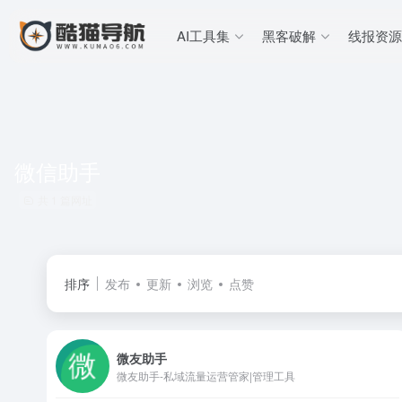
AI工具集
黑客破解
线报资源
微信助手
共 1 篇网址
排序
发布
更新
浏览
点赞
微友助手
微友助手-私域流量运营管家|管理工具