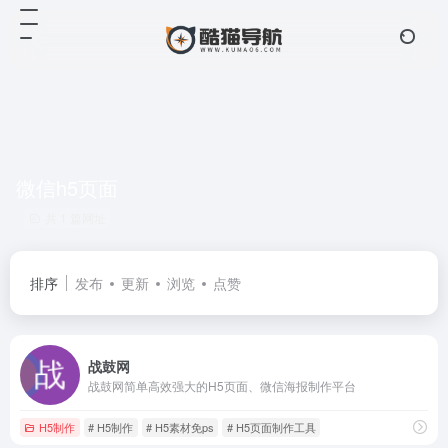
微信h5页面
共 1 篇网址
排序
发布
更新
浏览
点赞
战鼓网
战鼓网简单高效强大的H5页面、微信海报制作平台
H5制作
# H5制作
# H5素材免ps
# H5页面制作工具