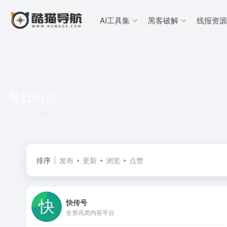
AI工具集
黑客破解
线报资源
每日热点
共 1 篇网址
排序
发布
更新
浏览
点赞
快传号
全资讯类内容平台