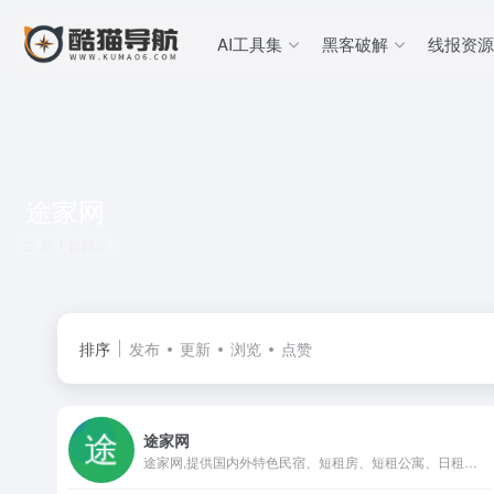
AI工具集
黑客破解
线报资源
途家网
共 1 篇网址
排序
发布
更新
浏览
点赞
途家网
途家网,提供国内外特色民宿、短租房、短租公寓、日租房、家庭旅馆等在线预订。更优惠的价格,更贴心的服务,全球公寓民宿住宿预定尽在途家网!途家,旅途中的家。