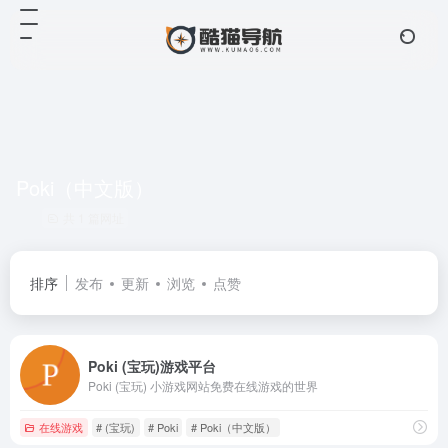
Poki（中文版）
共 1 篇网址
排序
发布
更新
浏览
点赞
Poki (宝玩)游戏平台
Poki (宝玩) 小游戏网站免费在线游戏的世界
在线游戏
# (宝玩)
# Poki
# Poki（中文版）