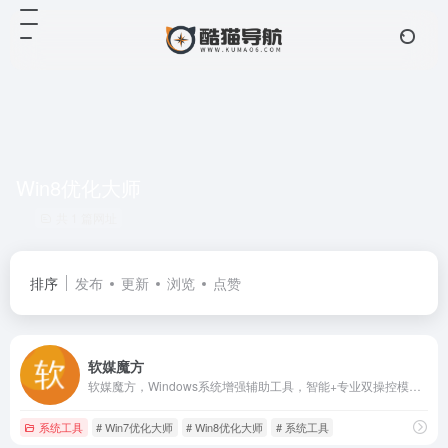
Win8优化大师
共 1 篇网址
排序
发布
更新
浏览
点赞
软媒魔方
软媒魔方，Windows系统增强辅助工具，智能+专业双操控模式，系统故障一键式解决方案，真正实现一键优化、一键清理、一键软件升级。软媒时间，日程提醒、农历天气，so easy！软媒时间，系统美化轻松搞定，桌面好炫酷！简单、好用、好玩，装机必备，从软媒魔方开始。更有网速限速、U盘启动、DNS助手、壁纸美化等功能等你发现。
系统工具
# Win7优化大师
# Win8优化大师
# 系统工具