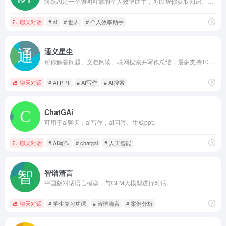
阶跃AI是一个聪明可靠的个人效率助手，可以帮你获取知识、查询信息、学习语言、创意写作、编写代码，在工作、学习、生活等各种场景下帮你解决问题。带你发现和理解世界~
聊天对话
# ai
# 世界
# 个人效率助手
通义星尘
帮你解答问题、文档阅读、联网搜索并写作总结，最多支持1000万字的文档速读。通义tongyi.ai_你的全能AI助手
聊天对话
# AI PPT
# AI写作
# AI搜索
ChatGAi
可用于ai聊天，ai写作，ai问答、生成ppt。
聊天对话
# AI写作
# chatgai
# 人工智能
智谱清言
中国版对话语言模型，与GLM大模型进行对话。
聊天对话
# 学生复习功课
# 智谱清言
# 案例分析