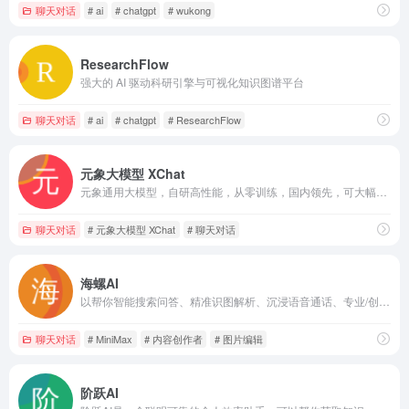
聊天对话
# ai
# chatgpt
# wukong
ResearchFlow
强大的 AI 驱动科研引擎与可视化知识图谱平台
聊天对话
# ai
# chatgpt
# ResearchFlow
元象大模型 XChat
元象通用大模型，自研高性能，从零训练，国内领先，可大幅降低开发门槛与推理成本，满足不同复杂度的多任务需求。
聊天对话
# 元象大模型 XChat
# 聊天对话
海螺AI
以帮你智能搜索问答、精准识图解析、沉浸语音通话、专业/创意写作、文档速读总结
聊天对话
# MiniMax
# 内容创作者
# 图片编辑
阶跃AI