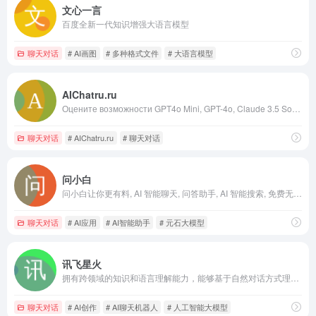
文心一言
百度全新一代知识增强大语言模型
聊天对话
# AI画图
# 多种格式文件
# 大语言模型
AIChatru.ru
Оцените возможности GPT4o Mini, GPT-4o, Claude 3.5 Sonnet и Claude Opus на AIChatru.ru. Получите доступ к передовым функциям Чата ИИ онлайн, бесплатно и без регистрации.
聊天对话
# AIChatru.ru
# 聊天对话
问小白
问小白让你更有料, AI 智能聊天, 问答助手, AI 智能搜索, 免费无限量使用 DeepSeek R1 模型，支持联网搜索。
聊天对话
# AI应用
# AI智能助手
# 元石大模型
讯飞星火
拥有跨领域的知识和语言理解能力，能够基于自然对话方式理解与执行任务，提供语言理解、知识问答、逻辑推理、数学题解答、代码理解与编写等多种能力。
聊天对话
# AI创作
# AI聊天机器人
# 人工智能大模型