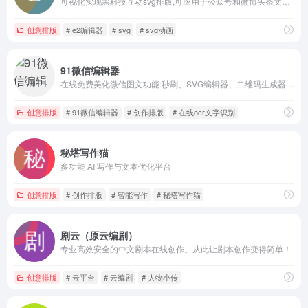
可视化实现黑科技互动svg排版,可应用于公众号和微博头条文章等应用场景
创意排版
# e2编辑器
# svg
# svg动画
91微信编辑器
在线免费美化微信图文功能:秒刷、SVG编辑器、二维码生成器、图片压缩、ocr文字识别、网页配色、GIF制作等，轻松美化微信图文样式。
创意排版
# 91微信编辑器
# 创作排版
# 在线ocr文字识别
秘塔写作猫
多功能 AI 写作与文本优化平台
创意排版
# 创作排版
# 智能写作
# 秘塔写作猫
剧云（原云编剧）
专业高效安全的中文剧本在线创作。从此让剧本创作变得简单！
创意排版
# 云平台
# 云编剧
# 人物小传