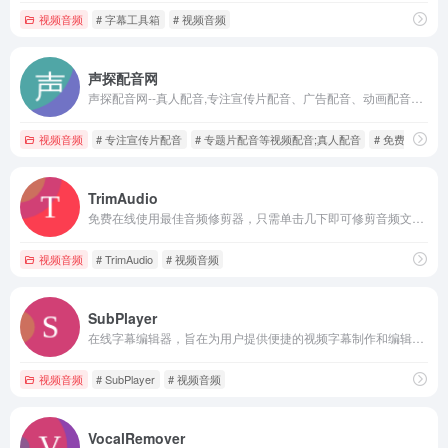
视频音频
# 字幕工具箱
# 视频音频
声探配音网
声探配音网--真人配音,专注宣传片配音、广告配音、动画配音、游戏配音、童声配音、纪录片配音、专题片配音等视频配音;真人配音,全年无休,消息秒回,免费修改。...
视频音频
# 专注宣传片配音
# 专题片配音等视频配音;真人配音
# 免费修改
TrimAudio
免费在线使用最佳音频修剪器，只需单击几下即可修剪音频文件。
视频音频
# TrimAudio
# 视频音频
SubPlayer
在线字幕编辑器，旨在为用户提供便捷的视频字幕制作和编辑服务
视频音频
# SubPlayer
# 视频音频
VocalRemover