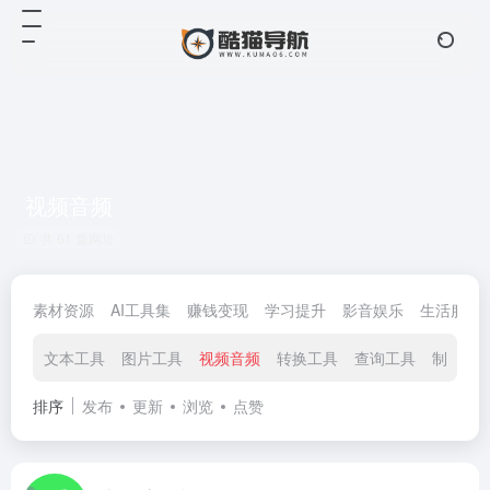
视频音频
共 61 篇网址
素材资源
AI工具集
赚钱变现
学习提升
影音娱乐
生活服务
文本工具
图片工具
视频音频
转换工具
查询工具
制作生
排序
发布
更新
浏览
点赞