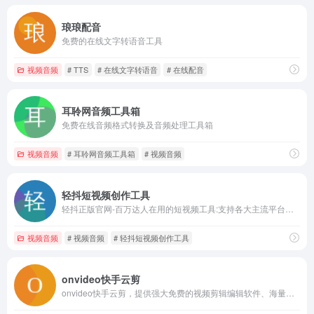
琅琅配音
免费的在线文字转语音工具
视频音频
# TTS
# 在线文字转语音
# 在线配音
耳聆网音频工具箱
免费在线音频格式转换及音频处理工具箱
视频音频
# 耳聆网音频工具箱
# 视频音频
轻抖短视频创作工具
轻抖正版官网-百万达人在用的短视频工具:支持各大主流平台批量提取视频、数据查询、直播切片、提取话术，AI视频混剪、文生视频、图生视频、文案生成、全网高清素材一键搜索等
视频音频
# 视频音频
# 轻抖短视频创作工具
onvideo快手云剪
onvideo快手云剪，提供强大免费的视频剪辑编辑软件、海量视频、图片、音频版权素材，帮助大型机构、企业、媒体机构、自媒体以及普通用户高效完成视频内容制作，提供在线视频编辑、视频编辑、视频封面制作、视频去抖、视频抠像、直播剪辑、云端素材库、智能语音转字幕、智能字幕转语音、团队协同、媒资管理、资源共享、团队内容审核、视频制作完成快速内容分发、一键发布到快手等功能。