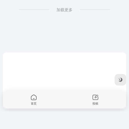
加载更多
首页
投稿