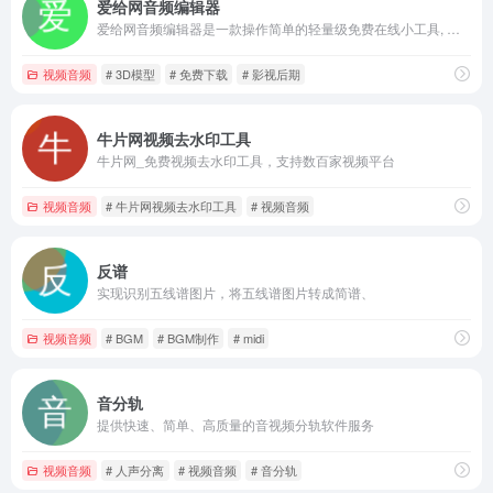
爱给网音频编辑器
爱给网音频编辑器是一款操作简单的轻量级免费在线小工具, 功能全面覆盖,具有音频剪切,mp3格式转换,倍速播放,音量调节,音频录制,专业配音六大工具.
视频音频
# 3D模型
# 免费下载
# 影视后期
牛片网视频去水印工具
牛片网_免费视频去水印工具，支持数百家视频平台
视频音频
# 牛片网视频去水印工具
# 视频音频
反谱
实现识别五线谱图片，将五线谱图片转成简谱、
视频音频
# BGM
# BGM制作
# midi
音分轨
提供快速、简单、高质量的音视频分轨软件服务
视频音频
# 人声分离
# 视频音频
# 音分轨