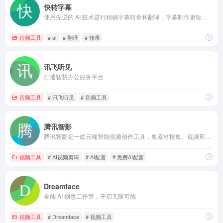
快转字幕
使用先进的 AI 技术进行精确字幕转录和翻译，字幕制作更轻松。
音频工具
# ai
# 翻译
# 转录
讯飞听见
打造智慧办公服务平台
音频工具
# 讯飞听见
# 音频工具
腾讯智影
腾讯智影是一款云端智能视频创作工具，集素材搜集、视频剪辑、渲染导出和发布于一体的免费在线剪辑平台。强大的AI智能工具，支持文本配音、数字人播报、自动字幕识别、文章转视频、去水印、视频解说、横转竖等功能，拥有丰富的素材库，极大提升创作效率，帮助用户更好地进行视频化的表达。
视频工具
# AI视频剪辑
# AI配音
# 免费AI配音
Dreamface
全能 AI 创意工作室，开启无限可能
视频工具
# Dreamface
# 视频工具