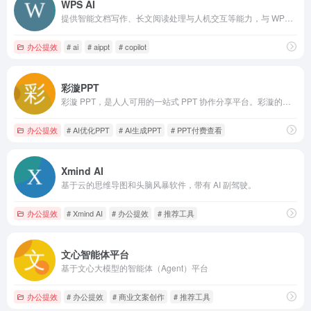
WPS AI
提供智能文档写作、长文阅读处理与人机交互等能力，与 WPS办公结合有自动生成 PPT、表格分析处理、文章改写续写、翻译等功能，助力智能办公，提升用户体验。
办公提效
# ai
# aippt
# copilot
彩漩PPT
彩漩 PPT，是人人可用的一站式 PPT 协作分享平台。彩漩的功能覆盖 PPT 的各个环节， AI创作、团队协同、安全分享、数据分析，让你的 PPT 工作更轻松。
办公提效
# AI优化PPT
# AI生成PPT
# PPT付费查看
Xmind AI
基于云的思维导图和头脑风暴软件，带有 AI 副驾驶。
办公提效
# Xmind AI
# 办公提效
# 推荐工具
文心智能体平台
基于文心大模型的智能体（Agent）平台
办公提效
# 办公提效
# 商业文案创作
# 推荐工具