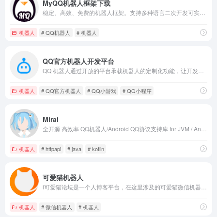
MyQQ机器人框架下载
稳定、高效、免费的机器人框架。支持多种语言二次开发可实现群管、聊天、便民服务等多种功能。MyQQ因你而精彩！
机器人
# QQ机器人
# 机器人
QQ官方机器人开发平台
QQ 机器人通过开放的平台承载机器人的定制化功能，让开发者获得更畅快的开发体验。
机器人
# QQ官方机器人
# QQ小游戏
# QQ小程序
Mirai
全开源 高效率 QQ机器人/Android QQ协议支持库 for JVM / Android
机器人
# httpapi
# java
# kotlin
可爱猫机器人
i可爱猫论坛是一个人博客平台，在这里涉及的可爱猫微信机器人、鲲鹏微信机器人、千寻微信机器人相关的开发和研究均为网友学习之用，请勿传播，若出现问题后果自负。另外可爱猫论坛涉及的开发语言比较广泛，比如易语言(开发可爱猫插件、鲲鹏微信机器人插件)、php、java、golang、python、mysql、redis、memcached、Mongodb等，以及web前端技术，比如html、css、vue等；如果相关技术方面遇到什么问题，您可以提问交流。
机器人
# 微信机器人
# 机器人