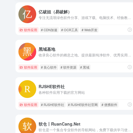
亿破姐（易破解）
专注无流氓绿色软件分享、游戏下载、电脑技术、经验教程为一体的站点 ypojie.com
软件应用
# CDN加速
# OCR工具
# Web开发
黑域基地
收录良心软件的栖息之地。提供最新纯净软件、优秀实用等精品软件，每个软件评测都极其用心，保证软件的安全与可用性！
软件应用
# 良心软件
# 软件资源
# 黑域
RJSHE软件社
各种软件应用下载的官方网站
软件应用
# RJSHE软件社
# RJSHE软件社官网
# 便携软件
软仓丨RuanCang.Net
软仓是一个集合专业软件的导航网站，免费下载供学习使用，本站承诺无毒无广告，纯公益项目，不以此盈利