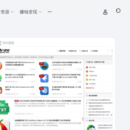
材资源
赚钱变现
5ilr绿软