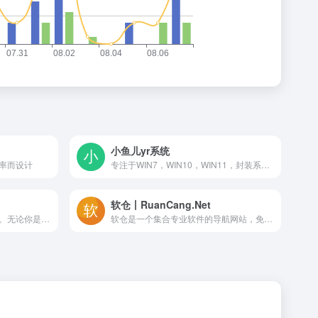
小鱼儿yr系统
率而设计
专注于WIN7，WIN10，WIN11，封装系统，重装系统，系统教程，系统下载，资源分享等的网站
软仓丨RuanCang.Net
提供免费设计资源的宝藏网站。无论你是Blender、After Effects (AE)、Cinema 4D (C4D)、Premiere Pro (PR)、Photoshop (PS)、Illustrator (AI)的爱好者，还是对CG影视后期和3D建模感兴趣的专业人士，这里都有你需要的软件、插件、脚本等学习工具。轻松获取，即刻开始你的创意之旅!
软仓是一个集合专业软件的导航网站，免费下载供学习使用，本站承诺无毒无广告，纯公益项目，不以此盈利