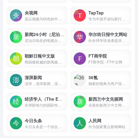
央视网
TapTap
是以视频为特色的中央重点新闻网站
专为中国手游玩家打造的推荐高品质手游的分享社区
新闻24小时（尼泊尔）
华尔街日报中文网站
尼泊尔知名的电视台，全天24小时提供包括政治、经济、社会、文化、教育等各方面在内的新闻服务，总部位于尼泊尔首都加德满都
向全球华语读者提供高质量的商业新闻和深度分析，并于每个工作日全天24小时更新
朝鮮日報中文版
FT商学院
韩国最权威的新闻媒体《朝鲜日报》的中文网络版，它基于韩国最权威的新闻媒体《朝鲜日报》(The Chosun Ilbo)
FT商学院 - FT中文网
澎湃新闻
36氪
澎湃，澎湃新闻，澎湃新闻网，新闻与思想，澎湃是植根于中国上海的时政思想类互联网平台，以最活跃的原创新闻与最冷静的思想分析为两翼，是互联网技术创新与新闻价值传承的结合体，致力于问答式新闻与新闻追踪功能的实践。
独家的视角为用户深度剖析最前沿的资讯
经济学人（The Economist）
新西兰中文先驱网
全球影响力的国际性新闻和商业周刊，创刊于1843年，迄今已有179年的历史
全新的新西兰中文网站，将为新西兰华人提供高质量的新闻资讯
今日头条
人民网
今日头条是一个综合性的信息服务平台，它通过网站和移动应用的形式为用户提供了丰富的内容和服务
作为国家重点新闻网站