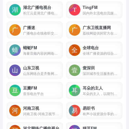
湖北广播电视台
TingFM
长江云是湖北广播电视台打造的湖北广播电视台官方门户APP，湖北广电APP汇聚平台，湖北广电媒体融合基础和功能性产品，是湖北官方政务信息汇聚平台。
国内外主流电台流媒体播放
广播迷
广东卫视直播网
广播电台在线收听交流、分享平台，为全国广播听友提供网上听广播、在线听广播服务！收集广播电台收听指南、广播电台节目时间表、广播电台收听频率表、电台节目主持人、广播电台节目介绍、电台广播节目稿、广播电台资讯等。
荔枝网提供的官方在线直播服务
蜻蜓FM
全球电台
海量音频内容的网络收音机平台
全球广播资源的综合性音频服务平台
山东卫视
壹深圳
山东网络台是齐鲁网的视频频道，是山东省最大的视频门户网站。山东网络台为您提供山东广播电视台旗下山东卫视、齐鲁电视台、体育、农科、新闻、文旅、少儿、读书等10个电视频道和9个广播频道的在线直播以及歌声传奇、让梦想飞、快乐向前冲、民生直通车、生活帮、拉呱等100多档广播、电视节目的在线点播服务。
深圳城市生活服务的移动门户和传播深圳形象的城市名片
豆瓣FM
耳朵的主人
音乐电台平台
耳朵的主人，以期刊的形式分享歌特、厄运、朋克、流行、后摇、重金属等小众风格音乐的电台博客，庆幸我还有耳朵，还可以是耳朵的主人。
河南卫视
易听书
河南卫视-河南卫视节目直播在线观看免费，河南卫视节目表
有声小说资源分享的平台
河北网络广播电视台
猫耳FM