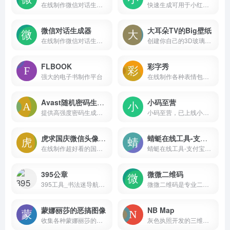
在线制作微信对话生成器和支付宝转账，微商微商截图侠，微信聊天记录生成，免费微信对话在线制作，微信转账，支付宝聊天，微信余额，微信零钱，微信红包等截图，一款微商截图神器
快速生成可用于小红书聊天的加微信表情图！
微信对话生成器
大耳朵TV的Big壁纸
在线制作微信对话生成器和支付宝转账，可以生成微信转账、支付宝聊天、微信余额、微信零钱、微信红包、在线聊天等仿真截图，一款微商截图装逼神器
创建你自己的3D玻璃窗壁纸，支持iPhone壁纸生成，专业级液态玻璃特效
FLBOOK
彩字秀
强大的电子书制作平台
在线制作各种表情包、搞笑图片、QQ微信表情图片、纯文字表情、闪字、搞笑动态表情图片、搞笑网络证件；简单易用带字的装逼搞笑图片生成器；让聊天更有趣。
Avast随机密码生成器
小码至营
提供高强度密码生成服务，通过随机组合字母、数字和特殊字符，确保您的在线账户安全。
小码至营，已上线小码短链接、小码公众号助手。致力于为市场营销、运营推广人员打造便捷高效的各类工具，提高运营工作效率，让运营效果可衡量。
虎求国庆微信头像制作
蜻蜓在线工具-支付宝到账语音
在线制作超好看的国庆节微信红旗头像，可以实现添加文字、装饰、国旗、数字标志等头像挂件，也可以添加国庆、中秋、新年等头像热门主题边框。
蜻蜓在线工具-支付宝到账语音：https://33tool.com/alipay_tts/
395公章
微微二维码
395工具_书法迷导航_书法字体设计查询导航
微微二维码是专业二维码制作服务商，提供视频音频二维码生成、图片文件二维码制作、二维码表单登记系统、二维码管理系统，广泛应用于：产品宣传、企业展示、旅游、教育培训、建筑施工、生产制造、医疗卫生等领域。
蒙娜丽莎的恶搞图像
NB Map
收集各种蒙娜丽莎的恶搞图像
灰色执照开发的三维地图工具，支持用户自定义地图颜色、板块高度和视角