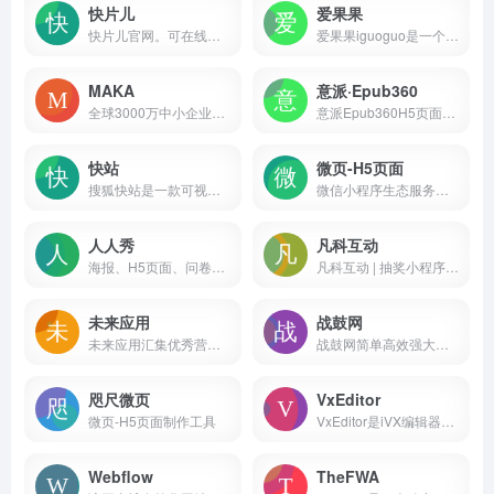
快片儿
爱果果
快片儿官网。可在线轻松制作H5作品，自动化算法让制作更快更顺滑。
爱果果iguoguo是一个优秀酷站、h5、UI素材资源的发布分享平台，是设计师的灵感聚合地和素材下载源
MAKA
意派·Epub360
全球3000万中小企业用户使用的在线平面设计工具，MAKA免费提供海量精美平面设计素材，快速在线PS，随时随地编辑设计模板，一键搞定设计，支持下载高清素材图片。
意派Epub360H5页面制作工具零代码在线制作专业测试答题,视频H5,微信邀请函,H5小游戏,合成微信头像海报,表单收集,抽奖H5,招聘,节日祝福贺卡,微杂志等创意营销互动网页,并可直接微信发布
快站
微页-H5页面
搜狐快站是一款可视化建站工具，包括拖拽生成页面，强大的内容管理
微信小程序生态服务商|咫尺网络，拥有领先的小程序制作开发平台【即速应用】，配套完善的微页H5营销工具【咫尺微页】。提供众多免费的微信小程序行业模板、h5营销运营方案，帮助千万商户共建微信小程序生态繁荣。
人人秀
凡科互动
海报、H5页面、问卷、文章、长页、互动、应用、画册、小游戏、抽奖、答题等多种在线营销素材，满足个人、团队、企业的各种营销活动需求
凡科互动 | 抽奖小程序制作平台，提供在线抽奖软件、抽奖网页，海量H5小游戏0元体验，上百种H5营销玩法适用于多种活动场景，1分钟免费创建H5抽奖，一键生成！互动H5营销效果佳，助力于中小企业自主营销。
未来应用
战鼓网
未来应用汇集优秀营销创新案例，关注h5案例欣赏、融媒体创新、裂变营销、私域流量、微信朋友圈广告创意、ai营销等前沿营销技术趋势，为新媒体运营人员打造一个良好的创意分享平台
战鼓网简单高效强大的H5页面、微信海报制作平台
咫尺微页
VxEditor
微页-H5页面制作工具
VxEditor是iVX编辑器的在线版本，提供了一个可视化的编程环境，方便用户进行低代码/无代码开发。
Webflow
TheFWA