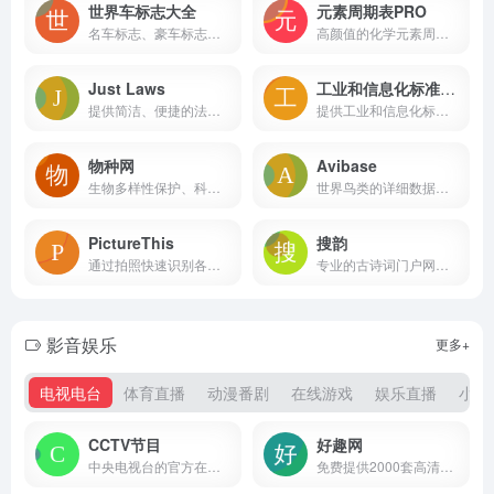
世界车标志大全
元素周期表PRO
名车标志、豪车标志、跑车标志、国产车标志等所有品牌的汽车标志图片及名称大全，认识了解汽车标志图片及名称就来车标志网。
高颜值的化学元素周期表工具，提供全面的元素属性、图片和百科知识等。
Just Laws
工业和信息化标准服务平台
提供简洁、便捷的法律文库服务的网站
提供工业和信息化标准的综合性服务平台
物种网
Avibase
生物多样性保护、科普与研究-生物词典-物种数据库-物种辞典-物种信息查询-生物技术词典
世界鸟类的详细数据库。它包含了关于约10,000种和22,000个亚种鸟类的超过一百万条记录，涵盖了分布信息、分类学信息、不同语言中的异名等
PictureThis
搜韵
通过拍照快速识别各种植物
专业的古诗词门户网站，收录约90万首古今诗词作品，其中近现代及之前的诗词作品约83万
影音娱乐
更多+
电视电台
体育直播
动漫番剧
在线游戏
娱乐直播
小说
CCTV节目
好趣网
中央电视台的官方在线直播平台，提供全面的电视节目直播服务
免费提供2000套高清网络电视直播在线观看服务的网站