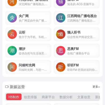
河北网络广播电视台,河北广播电视台
知名的 ACG 音频平台
央广网
江西网络广播电视台
央广网是由中央广播电视总台主办的，中国最大的以有声资讯为特色的综合新闻网站，是中央重点新闻网站和中国最具影响力的网络媒体之一，旨在“讲好中国故事，传播中国声音”。作为互联网新闻传播的国家队、总台重要的新媒体平台，央广网不断创新传播理念和发展模式，充分发挥原创新闻优势，以权威、及时、多样为特色，主打“快新闻”，突出“央广网独家”。专注报道时事新闻，把握热点资讯，关注民生话题，发出权威评论声音，引领正确舆论导向。央广网独家报道的曝光率、转发率均名列国内媒体前列。大量原创报道被海内外媒体、商业网站广泛转载，是中国互联网新闻传播的重要平台。央广网设有多个专业频道，以及33家经国家网信办批准开设的地方分网。近年，央广网强化区域融合发展，大力推进总网与分网“1+N”良性生态发展模式。
江西网络广播电视台以视听互动为核心，融网络特色与电视特色于一体，立足“时政、民生、娱乐、产业”四大特色，充分挖掘本土文化资源，打造具有江西地方特色的网络品牌,成为江西第一新闻视听台。
云听
懒人听书
致力于为手机、车机、平板电脑、智能穿戴等多终端用户提供全场景的声音产品和服务。
综合性有声阅读交流平台
潮汐
思奥FM
提供自然与生活场景音效的在线平台
在线广播聚合平台
问候时光网
听听FM
问候时光网，与您一起分享网络时光
听听FM-把美好送到你耳边
新媒运营
更多+
H5制作
创意排版
商家平台
数据分析
文案创意
新媒平