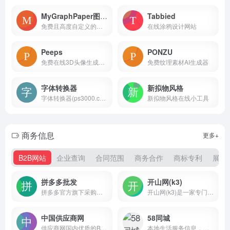
MyGraphPaper图形方格纸
Tabbied
免费且高度自定义的在线工具，用户可以使用它来生成各种类型的图形方格纸和笔记纸
在线涂鸦设计网站
Peeps
PONZU
免费在线3D头像生成器工具，旨在为用户提供个性化、创意十足的3D头像制作服务
免费纹理素材AI生成器
字体转换器
新拟物风格
字体转换器(ps3000.com)收集了各种艺术字体和书法字体，免费提供字体在线生成转换器工具的网站，可以进行艺术字、毛笔字、草书、行书、篆体字、pop字体转换器在线转换生成及免费字体下载，助您设计制作出好看的中文和英文字体。
新拟物风格在线小工具
商务信息
更多+
B2B网站
企业查询
合同范围
商务合作
商标专利
展会
拼多多批发
开山网(k3)
拼多多官方旗下采购批发平台。提供直达底价的精选好货，满足货源采购、办公采购、企业购等诉求。采购就上拼多多批发。
开山网(k3)是一家专门做温岭女鞋货源批发的网站；数千家经过严格认证筛选的女鞋生产厂家为全国各地电商卖家、批发零售商提供稳定靠谱的女鞋货源，开山网每天展示丰富的一手货源女鞋，并提供快速发布、下载，女鞋一件代发、推荐专业女鞋摄影等优质服务；为广大温岭女鞋从业者更专注做生意保驾护航
中国供应商网
58同城
供应商网国内优质的B2B网站，是中小企业老板推广的B2B平台
本地生活服务信息，包括房产、招聘、二手物品交易、汽车和本地生活服务等