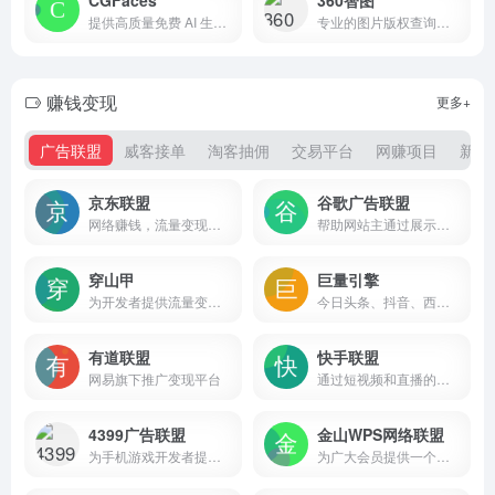
提供高质量免费 AI 生成人物图片素材的网站
专业的图片版权查询平台，
赚钱变现
更多+
广告联盟
威客接单
淘客抽佣
交易平台
网赚项目
新媒
京东联盟
谷歌广告联盟
网络赚钱，流量变现，专业电商CPS联盟平台
帮助网站主通过展示广告来获得收入
穿山甲
巨量引擎
为开发者提供流量变现、广告变现、用户增长、LTV提升等全生命周期成长服务
今日头条、抖音、西瓜视频广告投放平台
有道联盟
快手联盟
网易旗下推广变现平台
通过短视频和直播的形式，为广告主、开发者和用户创造互惠共赢的生态系统
4399广告联盟
金山WPS网络联盟
为手机游戏开发者提供全新的变现方式
为广大会员提供一个收益最大化的平台