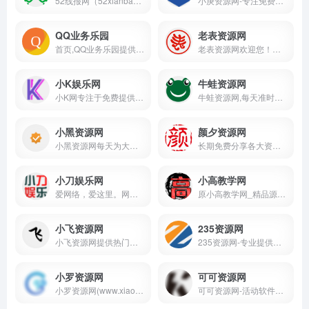
52线报网（52xianbao.cn）是一家专业的活动线报分享社区，实时更新全网最新优质线报。无论您在寻找免费线报、最新优惠线报，还是详细的线报攻略，这里都能满足您的需求。通过独家的活动线报、红包任务、精品软件和学习教程，我们助您第一时间掌握最新优惠资讯，体验专业、贴心的线报服务。立即加入，开启您的专属线报之旅！
小庚资源网-专注免费精品分享网络精品资源网_免费软件_活动线报_网站源码_QQ技术_小刀娱乐网_善恶资源网
QQ业务乐园
老表资源网
首页,QQ业务乐园提供QQ2025最新资讯,免费点亮图标/钻石,免费qq秀,免费qq业务,免费qq会员,图标点亮器,qq下载官方版,QQ技巧,腾讯免费QQ秀,免费QQ活动
老表资源网欢迎您！老表每天都会准时更新！专注分享各种免费实用的QQ资源技术教程。大表哥每日亲自审核最新活动资讯、网络趣事、以及各种好玩的软件工具等、记得每天都要访问一下我们的网站、让宅男的生活更加精彩！
小K娱乐网
牛蛙资源网
小K网专注于免费提供最新的QQ技术分享拥有独特领域的游戏资源,专业负责人掌控QQ活动动态,多方面性质资源分享,免费源码交流学习基地,绿色、安全、搞笑的软件基地.
牛蛙资源网,每天准时更新全网精品资源免费分享平台,专注网络活动线报,技术教程,自学教程,网站源码,技术导航,绿色资源,包括绿色软件资源,办公资源,游戏图文攻略资源等,聚集了全网资源,技术,教程,分享平台！
小黑资源网
颜夕资源网
小黑资源网每天为大家更新各种实用技术教程、最新活动资讯、网络趣事、以及各种好玩的软件工具等、记得每天都要访问一下我们的网站、让生活更加精彩
长期免费分享各大资源娱乐教程网软件，精品源码，网红图片，网红视频，赚钱教程，技术学习等等
小刀娱乐网
小高教学网
爱网络，爱这里。网络人的烟火，熬不尽的网络江湖。专注活动，软件，教程分享！总之就是网络那些事。
原小高教学网_精品源码下载_专注资源收集分享_最新技术QQ资源收集平台_网络技术爱好者的栖息之地_让我们的技术更上一层楼。
小飞资源网
235资源网
小飞资源网提供热门游戏的免费下载，包括各种类型的游戏。想要免费下载热门游戏？就来小飞资源网吧
235资源网-专业提供绿色安全技术资源分享下载。
小罗资源网
可可资源网
小罗资源网(www.xiaoluo3.cc)每天分享最安全免费游戏辅助,精品软件,QQ技术,电影抢先看,网站源码,编程资源,活动线报,自学教程,脚本程序等资源平台.
可可资源网-活动软件资源共享平台