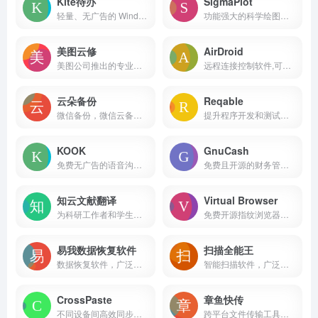
Kite待办
SigmaPlot
轻量、无广告的 Windows 待办任务管理工具
功能强大的科学绘图和数据分析软件
美图云修
AirDroid
美图公司推出的专业级AI人像精修软件
远程连接控制软件,可随时连接管理移动设备,实现手机电脑完全控制手机/移动设备,通过远程控制、文件传输与管理、投屏等功能，为移动设备的管理提供服务，满强大的远程管理和控制工具
云朵备份
Reqable
微信备份，微信云备份，备份，工具
提升程序开发和测试人员的工作效率
KOOK
GnuCash
免费无广告的语音沟通工具
免费且开源的财务管理软件，专为个人和小型企业设计，支持多种操作系统，包括GNU/Linux、BSD、Solaris、Mac OS X和Windows等
知云文献翻译
Virtual Browser
为科研工作者和学生设计的文献翻译工具
免费开源指纹浏览器，旨在提供隐私保护和反指纹追踪功能。
易我数据恢复软件
扫描全能王
数据恢复软件，广泛应用于各种数据丢失情况的恢复
智能扫描软件，广泛应用于文件扫描、图片文字提取识别、PDF编辑等多个领域
CrossPaste
章鱼快传
不同设备间高效同步和管理数据的需求
跨平台文件传输工具，支持多种文件格式和多语言，适用于不同设备之间的高效数据传输