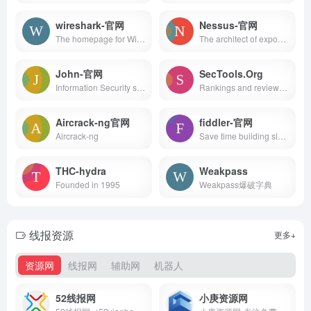
wireshark-官网
Nessus-官网
The homepage for Wireshark, the world's leading network protocol analyzer.
The architect of exposure management, Tenable helps you know, expose and close cyber risk with robust cloud security and vulnerability management tools.
John-官网
SecTools.Org
Information Security software for open computing environments, related publications, and professional services
Rankings and reviews of computer and network security software, programs, and tools.
Aircrack-ng官网
fiddler-官网
Aircrack-ng
Save time building sleek web, mobile and desktop apps with professional .NET UI Components, JavaScript UI Libraries, Reporting and Automated Testing solutions.
THC-hydra
Weakpass
Founded in 1995
Weakpass爆破字典
线报资源
更多+
资源网
线报网
辅助网
机器人
52线报网
小庚资源网