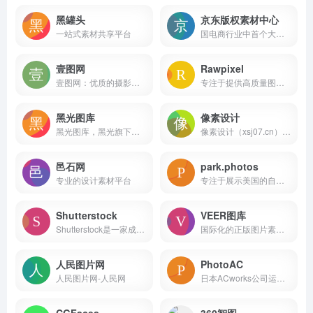
黑罐头
京东版权素材中心
一站式素材共享平台
国电商行业中首个大型免费版权素材平台
壹图网
Rawpixel
壹图网：优质的摄影图片、设计素材、创意图片、矢量图片等商业正版图片。作为一家正版图片库，自主化服务更方便您进行商业图片购买。
专注于提供高质量图片素材的在线平台
黑光图库
像素设计
黑光图库，黑光旗下人像摄影作品分享平台，涵盖婚纱摄影作品、写真摄影作品、儿童摄影作品，化妆造型作品，婚礼跟拍作品、数码后期作品等优秀人像摄影作品。
像素设计（xsj07.cn）是专注于像素设计及多元创意领域的优质资源分享平台，为设计师与设计爱好者提供海量实用素材。涵盖手机 / 电脑样机、可商用字体、平面海报模板、UI 图标、视频特效、PS 笔刷等丰富资源，覆盖平面设计、UI 设计、视频制作等多场景需求。
邑石网
park.photos
专业的设计素材平台
专注于展示美国的自然奇观的网站
Shutterstock
VEER图库
Shutterstock是一家成立于2003年的全球领先的图片库和多媒体资源平台
国际化的正版图片素材提供商
人民图片网
PhotoAC
人民图片网-人民网
日本ACworks公司运营的免费图片素材网站
CGFaces
360智图