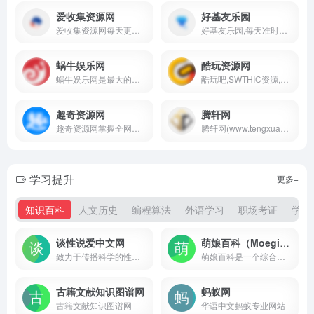
爱收集资源网
好基友乐园
爱收集资源网每天更新大量原创技术教程,线报活动,QQ软件等，欢迎各位小刀娱乐网的基佬访问学习，给QQ爱好者们带来一个绿色温馨快乐的娱乐家园
好基友乐园,每天准时更新全网精品资源免费分享平台,专注网络活动线报,技术教程,自学教程,网站源码,技术导航,绿色资源,包括绿色软件资源,办公资源,游戏图文攻略资源等,聚集了全网资源,技术,教程,分享平台！
蜗牛娱乐网
酷玩资源网
蜗牛娱乐网是最大的我爱辅助网,提供最新包含小刀娱乐网,善恶资源网,影子的游戏辅助,原创技术教程,绿色破解工具软件等QQ技术分享平台!
酷玩吧,SWTHIC资源,游戏辅助网,每日分享大量优质软件资源,游戏单机资源！
趣奇资源网
腾轩网
趣奇资源网掌握全网第一资讯共享基地为用户提供免费热门绿色精品软件，专注发布最新活动资讯，给用户打造了免费分享优质软件资源平台，保证无病毒、木马插件请大家放心使用。
腾轩网(www.tengxuanw.com)-腾轩娱乐网多年一直努力专注免费分享QQ技术娱乐、软件、游戏辅助、热门活动等优质网络资源，坚持分享网络技术资源，我们为用户提供最新、最全面的信息和服务，努力为各位网友呈现最好的资源，一切尽在腾轩网。
学习提升
更多+
知识百科
人文历史
编程算法
外语学习
职场考证
学术
谈性说爱中文网
萌娘百科（Moegirlpedia）
致力于传播科学的性知识和健康的性教育
萌娘百科是一个综合性ACGN百科站点，旨在完整准确收录动画、漫画、游戏、文学相关内容，以及青少年间流行的事物。任何人都可自由编辑！
古籍文献知识图谱网
蚂蚁网
古籍文献知识图谱网
华语中文蚂蚁专业网站