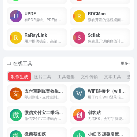
UPDF
RDCMan
有PDF编辑、PDF格式转换、压缩和合并PDF文档等功能，还增加了强大的AI功能，快速总结PDF文档要点，翻译PDF文档成中文
微软开发的远程桌面管理工具
RaRayLink
Scilab
用户提供稳定、高清、流畅的远程操作体验
免费且开源的数值计算和模拟软件
在线工具
更多+
制作生成
图片工具
工具箱集
文件传输
文本工具
查询
支付宝到账音效生成器
WiFi连接卡（wificard）
即刻到账 - 支付宝到账音效生成器
用于打印WiFi登录信息的工具，用户可以通过生成二维码的方式，将WiFi的SSID、密码等信息整合到一张卡片上，方便他人快速连接无线网络
微信支付宝二维码合并工具
创客贴
微信支付宝二维码合并工具
无需PS，会打字就能用的图片、视频编辑器
微商截图侠
小红书 加微引流图生成器