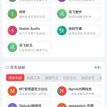
IBM
讯飞智作
越的多语言语音合成云服务
提供合成配音软件、真人配音、童声配音、广告宣传片、短视频配音、AI虚拟主播、虚拟数字人等一站式配音服务。
Stable Audio
快转字幕
致力于为用户提供高品质、稳定的音频服务或产品。
使用先进的 AI 技术进行精确字幕转录和翻译，字幕制作更轻松。
讯飞听见
打造智慧办公服务平台
黑客破解
更多+
黑客利器
在线工具
漏洞平台
社区论坛
知识分享
在线
MT管理器官方论坛
Ngrok内网转发
安卓逆向神器（MT管理器）官方论坛
一条命令解决的外网访问内网问题，无需任何配置，下载客户端之后直接一条命令让外网访问您的内网不再是距离
Github|猪猪侠
metasploit-官网