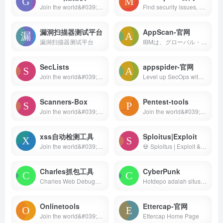
Join the world&#039;s most widely adopted, AI-powered developer platform where millions of developers, businesses, and the largest open source community build software that advances humanity.
Find security issues, verify vulnerability mitigations &amp; manage security assessments with Metasploit. Get the world&#x27;s best penetration testing software now.
漏洞扫描器测试平台
AppScan-官网
漏洞扫描器测试平台
IBMは、グローバル・テクノロジーのイノベーターとして、ビジネスの成長を支援するAI、ハイブリッドクラウドなどのソリューションの進歩を1世紀以上にわたり牽引してきました。
SecLists
appspider-官网
Join the world&#039;s most widely adopted, AI-powered developer platform where millions of developers, businesses, and the largest open source community build software that advances humanity.
Level up SecOps with the only endpoint to cloud, unified cybersecurity platform. Confidently act to prevent breaches with a leading MDR partner. Request demo!
Scanners-Box
Pentest-tools
Join the world&#039;s most widely adopted, AI-powered developer platform where millions of developers, businesses, and the largest open source community build software that advances humanity.
Join the world&#039;s most widely adopted, AI-powered developer platform where millions of developers, businesses, and the largest open source community build software that advances humanity.
xss自动检测工具
Sploitus|Exploit
Join the world&#039;s most widely adopted, AI-powered developer platform where millions of developers, businesses, and the largest open source community build software that advances humanity.
💀 Sploitus | Exploit &amp; Hacktool Search Engine
Charles抓包工具
CyberPunk
Charles Web Debugging Proxy - Official Site
Hotdepo adalah situs Layanan game slot gacor hari ini Server Thailand winrate rata-rata 98.9% permainan gampang maxwin. Daftar situs Hotdepo sekarang!
Onlinetools
Ettercap-官网
Join the world&#039;s most widely adopted, AI-powered developer platform where millions of developers, businesses, and the largest open source community build software that advances humanity.
Ettercap Home Page