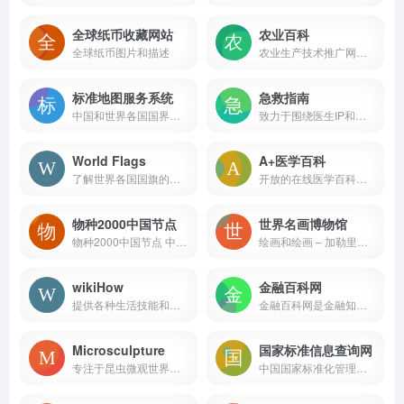
全球纸币收藏网站
农业百科
全球纸币图片和描述
农业生产技术推广网站，专注于推广农业科技，普及农村养殖业、农业种植业知识与最新科技，推动与服务农村经济发展。
标准地图服务系统
急救指南
中国和世界各国国界线画法标准编制而成，可用于新闻宣传用图、书刊报纸插图、广告展示背景图、工艺品设计底图等
致力于围绕医生IP和知识IP两套体系构建医疗领域值得信赖的科普知识平台
World Flags
A+医学百科
了解世界各国国旗的背后故事！
开放的在线医学百科全书网站
物种2000中国节点
世界名画博物馆
物种2000中国节点 中国生物物种名录
绘画和绘画 – 加勒里克斯在线博物馆
wikiHow
金融百科网
提供各种生活技能和知识的在线指南网站
金融百科网是金融知识和金融词汇学习的网站.
Microsculpture
国家标准信息查询网
专注于昆虫微观世界的在线网站
中国国家标准化管理委员会发布的国家标准、行业标准和地方标准的查询服务链接