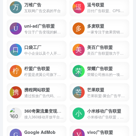
万维广告
逗号联盟
互联网广告交易的平台
日付广告联盟、CPS广告联盟、日付联盟、CPS联盟、CPA广告联盟、CPA联盟等服务平台
uni-ad广告联盟
多麦联盟
专注于广告变现的解决方案平台
一家专注于效果营销的优质广告服务商
口袋工厂
美百广告联盟
中小企业以及个人开发者，为之提供专业的聚合广告解决方案
美百广告联盟致力于为广告主和流量主搭建一个高效、便捷的广告交易平台。通过直接对接DSP平台，采用实时竞价模式，帮助流量主实现广告资源的最大化利用，同时为广告主提供精准、高效的广告投放服务
柠盟广告联盟
荣耀广告联盟
柠盟是虎翼公司旗下的广告联盟网站，成立于2015年，服务数十万网站长、广告商。自成立以来一直秉承“汇聚力量，共创价值”的理念，长期致力于网络广告的研究、策划、营销与发展，用心服务，力求“创业、创新、合作、共赢”，是广告商、站长首选的广告联盟。
荣耀公司推出的一项广告变现服务，旨在通过智能化、精准化的广告投放方式，帮助开发者和广告主实现高效变现和商业增长
携程网站联盟
芒果联盟
通过投放广告代码、共建旅行网站、线下代订、电话分销专线等方式，分销携程酒店、机票、旅游、火车票、门票、礼品卡，轻松赚钱
芒果联盟-聚合广告平台，致力于为APP开发者提供一站式APP流量广告变现服务。芒果聚合SDK集成穿山甲联盟、优量汇联盟、快手联盟、百青藤联盟、芒果联盟等多个移动广告联盟平台，一键接入，高效变现，支持多种广告类型，满足APP开发者个性化需求，助力APP开发者提升广告收益和用户体验。
360奇聚流量变现平台
小米移动广告联盟
接入360移动开放平台，轻松发布应用至360手机助手，免费获取海量推广资源，享多项优惠扶持政策，是您发布安卓应用、手机游戏的平台！
小米移动广告联盟，小米公司为应用开发者提供的流量变现服务平台，开发者可以嵌入广告SDK，通过发布小米推广商的广告获得分成。
Google AdMob
vivo广告联盟