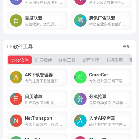
为应用程序开发者和广告主提供广告投放和变现解决方案
基于vivo大数据平台的广告投放服务平台，旨在为广告主提供高效、精准的广告投放解决方案
百度联盟
腾讯广告联盟
涵盖搜索、浏览器、移动应用等多个领域互联网广告联盟
帮助企业实现智能广告投放、多样用户互动、持续效果提升与衡量。
软件工具
更多+
办公软件
扩展插件
效率工具
桌面管理
电视应用
系统
AB下载管理器
CrazeCat
专为提升下载速度和优化用户体验而设计
专为提升互联网下载速度和效率而设计
日历清单
分流抢票
用户高效管理时间、规划任务和记录生活。
免费自动抢票,自动抢候补,自动识别验证码,多线程秒单、稳定捡漏,支持多天、多车次、多席别、多乘客等功能，更多功能敬请期待。
NetTransport
入梦AI变声器
强大且高效的下载管理工具
高品质实时变声软件，广泛应用于游戏直播、聊天、音频创作等多种场景