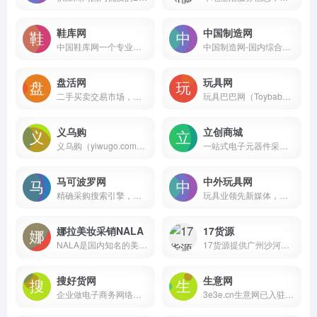
鞋库网
中国制造网
中国鞋库网一个专业的鞋子批发网,一手货源批发市场
中国制造网-国内综合B2B电子商务平台，覆盖全行业品类：工业品、原材料、家居百货和商务服务等。为供应商提供免费搭建企业展厅、免费发布产品、移动营销及深度推广服务，帮助供应商获取商机。为采购商提供采购寻源、采供协同、采购管理、在线交易、供应链金融等服务，帮助企业提升采购效率、降低采购成本。
盘活网
玩具网
二手买卖交易市场，要买卖二手设备，就上盘活网!
玩具巴巴网（Toybaba.com）是汕头市澄海区腾升网络信息有限公司旗下玩具在线交易平台
义乌购
立创商城
义乌购（yiwugo.com）以义乌市场为核心,覆盖全国小商品产业带优质供应商,一手货源=
一站式电子元器件采购自营商城，该平台提供电容、电阻、电感、微控制器、二极管、晶体管等各类电子元器件，以及电子工具、仪器、耗材和工业品等
马可波罗网
中外玩具网
精确采购搜索引擎，是中小企业实现“精确采购搜索”和“精确广告投放”的B2B电子商务平台
玩具业领先新媒体，以“解析行业，对接资源”为宗旨面向泛玩具业提供优质内容及营销服务，覆盖超60W精准行业人群，以媒体和活动链接产业。
娜拉美妆采销NALA
17货源
NALA是国内知名的美妆采购批发网站，在线销售面膜，眼线笔，睫毛膏，美妆工具，个人护理等美妆日化产品，正品行货，品类丰富，全国最低价。
17货源提供广州沙河、白马、十三行、女人街等服装批发市场货源一件起批并支持一件代发
搜好货网
生意网
企业做电子商务网络贸易的网站平台。
3e3e.cn生意网已入驻7000+童装厂家，汇海量一手童装货源，一件起批一件代发，面向全国童装厂家