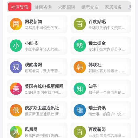
社区资讯
健康咨询
求职招聘
婚恋交友
家居服务
房屋
网易新闻
百度贴吧
网易是中国领先的互联网技术公司，为用户提供免费邮箱、游戏、搜索引擎服务，开设新闻、娱乐、体育等30多个内容频道，及博客、视频、论坛等互动交流，网聚人的力量。
全球领先的中文交流平台，它为人们提供一个表达和交流思想的自由网络空间，并以此汇集志同道合的网友。
小红书
稀土掘金
小红书是年轻人的生活方式平台，用户可以通过短视频、图文等形式记录生活点滴，分享生活方式，并基于兴趣形成互动
专注于技术内容分享和交流的社区平台，由字节跳动团队开发。它旨在为开发者提供一个学习、交流和成长的环境，涵盖多种技术领域，包括后端、前端、Android、iOS、人工智能、开发工具等。
观察者网
韩联社
观察者网，致力于荟萃中外思想者精华，鼓励青年学人探索，建中西文化交流平台，为崛起中的精英提供决策参考。
韩国的官方通讯社，也是韩国最大的通讯社
美国有线电视新闻网
知乎
CNN是美国有线电视新闻网，全球以新闻播报为主的电视台
知乎是一个多面向的中文互联网平台，它不仅是一个问答社区，也是一个内容分享和讨论的场所。
俄罗斯卫星通讯社
瑞士资讯
俄罗斯卫星通讯社 新闻（Sputnik）24小时全天候追踪全球每日热点新闻及时报道国内外最新及重大新闻资讯，内容覆盖国内及国际突发新闻事件。卫星社秉承国际视野，力求及时、客观、权威、独立地报道全球资讯。
瑞士唯一的官方中文新闻媒体
凤凰网
百度新闻
凤凰网是中国领先的综合门户网站，提供含文图音视频的全方位综合新闻资讯、深度访谈、观点评论、财经产品、互动应用、分享社区等服务，同时与凤凰无线、凤凰宽频形成三屏联动，为全球主流华人提供互联网、无线通信、电视网三网融合无缝衔接的新媒体优质体验。
百度新闻是包含海量资讯的新闻服务平台，真实反映每时每刻的新闻热点。您可以搜索新闻事件、热点话题、人物动态、产品资讯等，快速了解它们的最新进展。