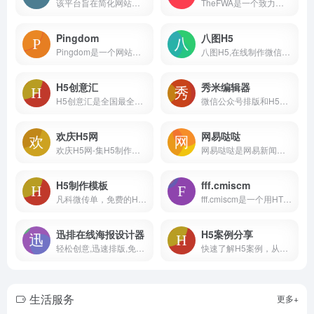
该平台旨在简化网站建设和管理的过程，无需编码或专业的技术知识，即可创建出自定义、响应式和交互性强的网站。
TheFWA是一个致力于展示和评选全球创意互动网站的在线平台。该网站于2000年成立，成立初衷是为了推动互动网站设计和创造力的发展。
Pingdom
八图H5
Pingdom是一个网站性能测试和监测工具，可帮助网站管理员和开发人员分析网站的性能和加载速度。由SolarWinds全球领先的IT管理软件和监控服务提供商开发。
八图H5,在线制作微信场景网站,h5在线制作工具
H5创意汇
秀米编辑器
H5创意汇是全国最全的H5创意案例分享平台，第一时间分享最好玩最有创意的H5互动展示
微信公众号排版和H5制作工具，海量模板素材和排版样式
欢庆H5网
网易哒哒
欢庆H5网-集H5制作、视频制作、手机海报于一体的在线设计平台 - 西安聚讯网络科技有限公司
网易哒哒是网易新闻旗下的一个知名创意工作室，主要生产和发布有趣、创新的H5和条漫内容。这些内容主要面向年轻用户群体，以吸引他们的注意力和提升网易新闻的品牌影响力。
H5制作模板
fff.cmiscm
凡科微传单，免费的H5制作网站、在线H5制作模板平台，4000+H5模板任意使用，3分钟轻松制作H5邀请函、电子邀请函、电子请帖、H5场景、宣传海报等H5页面。无需懂代码，0元体验H5制作工具！
fff.cmiscm是一个用HTML搭建的互动式网站，具有HTML5的强大功能。 主要功能： 1. 交互式设计：fff.cmiscm利用HTML5的强大功能，提供了丰富的交互式设计。
迅排在线海报设计器
H5案例分享
轻松创意,迅速排版,免费在线设计神器|图片编辑_海报设计_图片设计_poster-design
快速了解H5案例，从创意角度和技术角度，讨论H5案例。适合人群：产品经理，宣传策划，设计师，技术开发工程师，新媒体，爱好创意的小伙伴必备~
生活服务
更多+