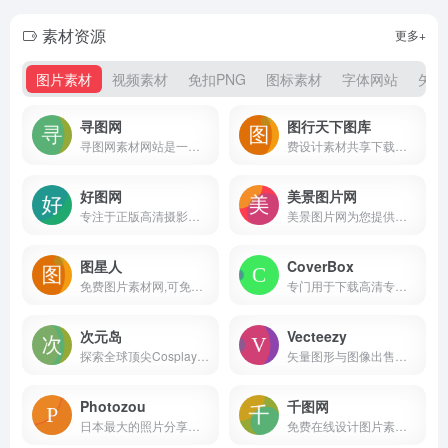
素材资源
更多+
图片素材
视频素材
免扣PNG
图标素材
字体网站
矢量
寻图网
图行天下图库
寻图网素材网站是一家提供海量图片素材的摄影图片分享网站,寻图提供各类高清图片素材下载,图片内容涵盖:高清图片素材,摄影图片,高品质图片;100万+素材爱好者与摄影师在寻图分享图片素材下载!
费设计素材共享下载平台
好图网
美景图片网
专注于正版高清摄影图片素材免费下载的图库作品网站
美景图片网为您提供各类图片大全及下载，包括风景图片、背景图片、人物图片、美食图片、唯美图片、汽车图片、头像图片、手抄报图片等图片以及相关的各种素材。
图星人
CoverBox
免费图片素材网,可免费下载200万+高清图片素材
专门用于下载高清专辑封面的网站
次元岛
Vecteezy
探索全球顶尖Cosplay和ACG美图分享平台
矢量图形与图像出售平台，每1000次下载可赚取约5美元
Photozou
千图网
日本最大的照片分享社交网站
免费在线设计图片素材网站-正版商用素材图库模板大全