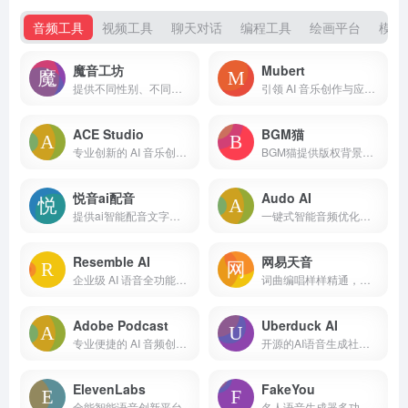
音频工具
视频工具
聊天对话
编程工具
绘画平台
模型
魔音工坊
Mubert
提供不同性别、不同口音的真人声音，在你输入文字后直接配音。
引领 AI 音乐创作与应用的创新平台
ACE Studio
BGM猫
专业创新的 AI 音乐创作平台
BGM猫提供版权背景音乐一站式服务,正版商业授权,AI智能生成曲库,免费无限,快捷授权,一键下载.
悦音ai配音
Audo AI
提供ai智能配音文字转语音以及真人配音服务。
一键式智能音频优化平台
Resemble AI
网易天音
企业级 AI 语音全功能平台
词曲编唱样样精通，海量风格全部免费使用，还不快来点亮你的音乐天赋！
Adobe Podcast
Uberduck AI
专业便捷的 AI 音频创作与编辑平台
开源的AI语音生成社区，5000多种不同的声音
ElevenLabs
FakeYou
全能智能语音创新平台
名人语音生成器多功能趣味 AI 创意工具平台