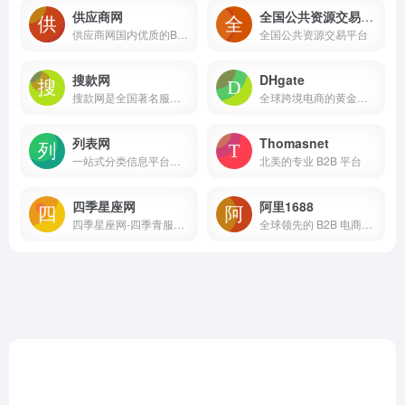
供应商网
全国公共资源交易平台
供应商网国内优质的B2B网站，是中小企业老板推广的B2B平台，是百度爱采购官方合作平台
全国公共资源交易平台
搜款网
DHgate
搜款网是全国著名服装批发平台，覆盖广州杭州普宁各大服装批发市场，提供男装女装童装一手货源批发，款式全，每日上新，价格低。支持一键铺货，一件代发，以图搜款。欢迎采购。
全球跨境电商的黄金启航点
列表网
Thomasnet
一站式分类信息平台，找信息，更便捷可靠。
北美的专业 B2B 平台
四季星座网
阿里1688
四季星座网-四季青服装批发市场_杭州女装网站拿货平台_一件代发
全球领先的 B2B 电商批发采购平台