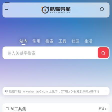
站内
常用
搜索
工具
社区
生活
酷猫导航 | www.kumao6.com 上线了，CTRL+D 收藏起来吧 (08/11)
AI工具集
更多+