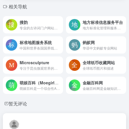
相关导航
搜韵
地方标准信息服务平台
专业的古诗词门户网站，收录约90万首古今诗词作品，其中近现代及之前的诗词作品约83万
地方标准化管理和服务的需要而建立的综合性服务平台
标准地图服务系统
蚂蚁网
中国和世界各国国界线画法标准编制而成，可用于新闻宣传用图、书刊报纸插图、广告展示背景图、工艺品设计底图等
华语中文蚂蚁专业网站
Microsculpture
全球纸币收藏网站
专注于昆虫微观世界的在线网站
全球纸币图片和描述
萌娘百科（Moegirlpedia）
金融百科网
萌娘百科是一个综合性ACGN百科站点，旨在完整准确收录动画、漫画、游戏、文学相关内容，以及青少年间流行的事物。任何人都可自由编辑！
金融百科网是金融知识和金融词汇学习的网站.
暂无评论