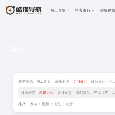
AI工具集
黑客破解
线报资源
电脑办公
共 20 篇网址
素材资源
AI工具集
赚钱变现
学习提升
影音娱乐
生
外语学习
电脑办公
设计创意
编程算法
艺术才艺
排序
发布
更新
浏览
点赞