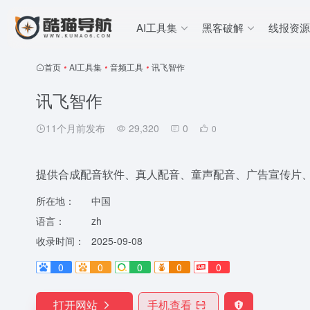
AI工具集
黑客破解
线报资源
首页
•
AI工具集
•
音频工具
•
讯飞智作
讯飞智作
11个月前发布
29,320
0
0
提供合成配音软件、真人配音、童声配音、广告宣传片、
所在地：
中国
语言：
zh
收录时间：
2025-09-08
0
0
0
0
0
打开网站
手机查看