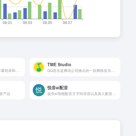
TME Studio
使用先进的 AI 技术进行精确字幕转录和翻译，字幕制作更轻松。
QQ音乐是腾讯公司推出的一款网络音乐服务产品，海量音乐在线试听、新歌热歌在线首发、歌词翻译、手机铃声下载、高品质无损音乐试听、海量无损曲库、正版音乐下载、空间背景音乐设置、MV观看等，是互联网音乐播放和下载的优选。
悦音ai配音
音产品
提供ai智能配音文字转语音以及真人配音服务。