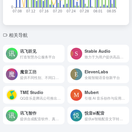
相关导航
讯飞听见
Stable Audio
打造智慧办公服务平台
致力于为用户提供高品质、稳定的音频服务或产品。
魔音工坊
ElevenLabs
提供不同性别、不同口音的真人声音，在你输入文字后直接配音。
全能智能语音创新平台
TME Studio
Mubert
QQ音乐是腾讯公司推出的一款网络音乐服务产品，海量音乐在线试听、新歌热歌在线首发、歌词翻译、手机铃声下载、高品质无损音乐试听、海量无损曲库、正版音乐下载、空间背景音乐设置、MV观看等，是互联网音乐播放和下载的优选。
引领 AI 音乐创作与应用的创新平台
讯飞智作
悦音ai配音
提供合成配音软件、真人配音、童声配音、广告宣传片、短视频配音、AI虚拟主播、虚拟数字人等一站式配音服务。
提供ai智能配音文字转语音以及真人配音服务。