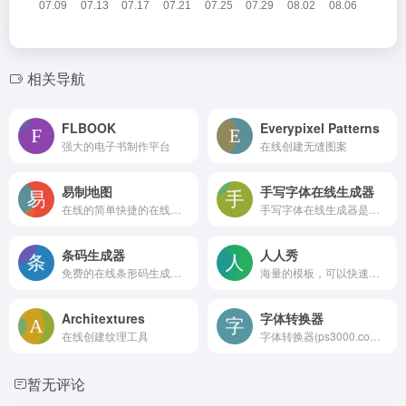
相关导航
FLBOOK
Everypixel Patterns
强大的电子书制作平台
在线创建无缝图案
易制地图
手写字体在线生成器
在线的简单快捷的在线地图制作工具，拥有大量的地图要素资源，可进行架空世界地图、游戏地图、业务地图、跑团地图的快速制作、分享、输出与打印
手写字体在线生成器是一种工具，可以将输入的文字转换成手写风格的字体。这些生成器通常提供多种功能，包括模拟真实的手写笔迹、编辑和下载手写艺术字等。
条码生成器
人人秀
免费的在线条形码生成器，支持多种条形码和二维码格式，包括 EAN、UPC、GS1 DataBar、Code-128、QR Code、Data Matrix、PDF417、邮政编码和ISBN等
海量的模板，可以快速创建和分享海报、H5页面、问卷、文章、长页、互动、应用、画册、小游戏、抽奖
Architextures
字体转换器
在线创建纹理工具
字体转换器(ps3000.com)收集了各种艺术字体和书法字体，免费提供字体在线生成转换器工具的网站，可以进行艺术字、毛笔字、草书、行书、篆体字、pop字体转换器在线转换生成及免费字体下载，助您设计制作出好看的中文和英文字体。
暂无评论