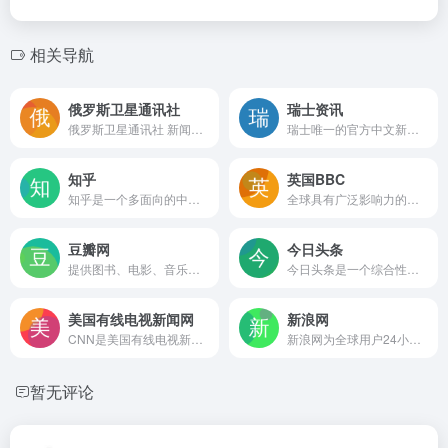
相关导航
俄罗斯卫星通讯社
瑞士资讯
俄罗斯卫星通讯社 新闻（Sputnik）24小时全天候追踪全球每日热点新闻及时报道国内外最新及重大新闻资讯，内容覆盖国内及国际突发新闻事件。卫星社秉承国际视野，力求及时、客观、权威、独立地报道全球资讯。
瑞士唯一的官方中文新闻媒体
知乎
英国BBC
知乎是一个多面向的中文互联网平台，它不仅是一个问答社区，也是一个内容分享和讨论的场所。
全球具有广泛影响力的公共媒体机构。BBC的前身为1922年成立的英国广播有限公司（英语：British Broadcasting Company Limited，通称：British Broadcasting Company，简称：BBC），并于1927年获取皇家特许状而改组成立
豆瓣网
今日头条
提供图书、电影、音乐唱片的推荐、评论和价格比较，以及城市独特的文化生活。
今日头条是一个综合性的信息服务平台，它通过网站和移动应用的形式为用户提供了丰富的内容和服务
美国有线电视新闻网
新浪网
CNN是美国有线电视新闻网，全球以新闻播报为主的电视台
新浪网为全球用户24小时提供全面及时的中文资讯，内容覆盖国内外突发新闻事件、体坛赛事、娱乐时尚、产业资讯、实用信息等，设有新闻、体育、娱乐、财经、科技、房产、汽车等30多个内容频道，同时开设博客、视频、论坛等自由互动交流空间。
暂无评论