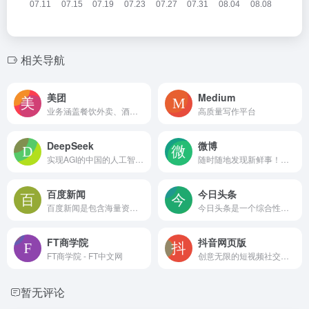
相关导航
美团
Medium
业务涵盖餐饮外卖、酒店预订、旅游、到店餐饮、生鲜零售等多个领域
高质量写作平台
DeepSeek
微博
实现AGI的中国的人工智能公司
随时随地发现新鲜事！微博带你欣赏世界上每一个精彩瞬间，了解每一个幕后故事。分享你想表达的，让全世界都能听到你的心声！
百度新闻
今日头条
百度新闻是包含海量资讯的新闻服务平台，真实反映每时每刻的新闻热点。您可以搜索新闻事件、热点话题、人物动态、产品资讯等，快速了解它们的最新进展。
今日头条是一个综合性的信息服务平台，它通过网站和移动应用的形式为用户提供了丰富的内容和服务
FT商学院
抖音网页版
FT商学院 - FT中文网
创意无限的短视频社交网站
暂无评论