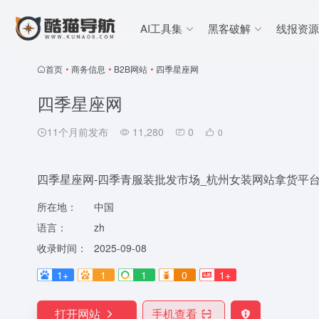
AI工具集
黑客破解
线报资源
首页
•
商务信息
•
B2B网站
•
四季星座网
四季星座网
11个月前发布
11,280
0
0
四季星座网-四季青服装批发市场_杭州女装网站拿货平台
所在地：
中国
语言：
zh
收录时间：
2025-09-08
1+
1
1
0
1+
打开网站
手机查看