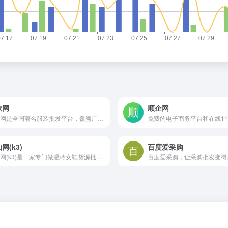
款网
顺企网
搜款网是全国著名服装批发平台，覆盖广州杭州普宁各大服装批发市场，提供男装女装童装一手货源批发，款式全，每日上新，价格低。支持一键铺货，一件代发，以图搜款。欢迎采购。
免费的电子商务平台和在线11
网(k3)
百度爱采购
开山网(k3)是一家专门做温岭女鞋货源批发的网站；数千家经过严格认证筛选的女鞋生产厂家为全国各地电商卖家、批发零售商提供稳定靠谱的女鞋货源，开山网每天展示丰富的一手货源女鞋，并提供快速发布、下载，女鞋一件代发、推荐专业女鞋摄影等优质服务；为广大温岭女鞋从业者更专注做生意保驾护航
百度爱采购，让采购批发变得