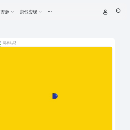
材资源
赚钱变现
网易哒哒