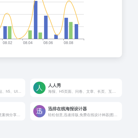
人人秀
爱果果iguoguo是一个优秀酷站、h5、UI素材资源的发布分享平台，是设计师的灵感聚合地和素材下载源
海报、H5页面、问卷、文章、长页、互动、应用、画册、小游戏、抽奖、答题等多种在线营销素材，满足个人、团队、企业的各种营销活动需求
迅排在线海报设计器
H5创意汇是全国最全的H5创意案例分享平台，第一时间分享最好玩最有创意的H5互动展示
轻松创意,迅速排版,免费在线设计神器|图片编辑_海报设计_图片设计_poster-design