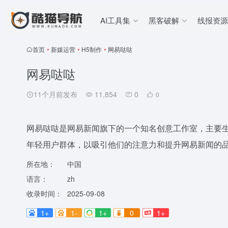
AI工具集
黑客破解
线报资源
首页
•
新媒运营
•
H5制作
•
网易哒哒
网易哒哒
11个月前发布
11,854
0
0
网易哒哒是网易新闻旗下的一个知名创意工作室，主要生
年轻用户群体，以吸引他们的注意力和提升网易新闻的
所在地：
中国
语言：
zh
收录时间：
2025-09-08
1+
1-
1+
0
1+