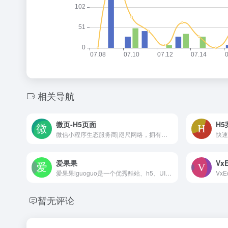
相关导航
微页-H5页面
H
微信小程序生态服务商|咫尺网络，拥有领先的小程序制作开发平台【即速应用】，配套完善的微页H5营销工具【咫尺微页】。提供众多免费的微信小程序行业模板、h5营销运营方案，帮助千万商户共建微信小程序生态繁荣。
爱果果
VxE
爱果果iguoguo是一个优秀酷站、h5、UI素材资源的发布分享平台，是设计师的灵感聚合地和素材下载源
暂无评论