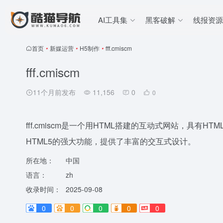
AI工具集
黑客破解
线报资源
首页
•
新媒运营
•
H5制作
•
fff.cmiscm
fff.cmiscm
11个月前发布
11,156
0
0
fff.cmiscm是一个用HTML搭建的互动式网站，具有HTML
HTML5的强大功能，提供了丰富的交互式设计。
所在地：
中国
语言：
zh
收录时间：
2025-09-08
0
0
0
0
0