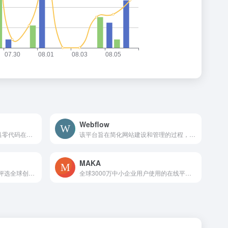
Webflow
意派Epub360H5页面制作工具零代码在线制作专业测试答题,视频H5,微信邀请函,H5小游戏,合成微信头像海报,表单收集,抽奖H5,招聘,节日祝福贺卡,微杂志等创意营销互动网页,并可直接微信发布
该平台旨在简化网站建设和管理的过程，无需编码或专业的技术知识，即可创建出自定义、响应式和交互性强的网站。
MAKA
TheFWA是一个致力于展示和评选全球创意互动网站的在线平台。该网站于2000年成立，成立初衷是为了推动互动网站设计和创造力的发展。
全球3000万中小企业用户使用的在线平面设计工具，MAKA免费提供海量精美平面设计素材，快速在线PS，随时随地编辑设计模板，一键搞定设计，支持下载高清素材图片。