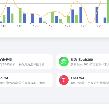
5案例分享
意派·Epub360
快速了解H5案例，从创意角度和技术角度，讨论H5案例。适合人群：产品经理，宣传策划，设计师，技术开发工程师，新媒体，爱好创意的小伙伴必备~
ditor
TheFWA
VxEditor是iVX编辑器的在线版本，提供了一个可视化的编程环境，方便用户进行低代码/无代码开发。