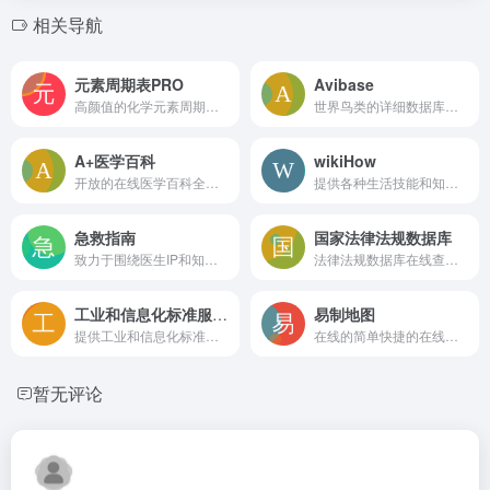
相关导航
元素周期表PRO
Avibase
高颜值的化学元素周期表工具，提供全面的元素属性、图片和百科知识等。
世界鸟类的详细数据库。它包含了关于约10,000种和22,000个亚种鸟类的超过一百万条记录，涵盖了分布信息、分类学信息、不同语言中的异名等
A+医学百科
wikiHow
开放的在线医学百科全书网站
提供各种生活技能和知识的在线指南网站
急救指南
国家法律法规数据库
致力于围绕医生IP和知识IP两套体系构建医疗领域值得信赖的科普知识平台
法律法规数据库在线查询功能
工业和信息化标准服务平台
易制地图
提供工业和信息化标准的综合性服务平台
在线的简单快捷的在线地图制作工具，拥有大量的地图要素资源，可进行架空世界地图、游戏地图、业务地图、跑团地图的快速制作、分享、输出与打印
暂无评论