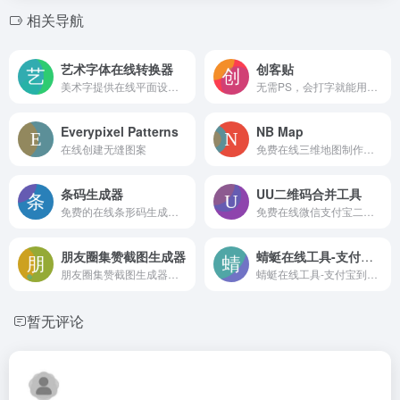
相关导航
艺术字体在线转换器
创客贴
美术字提供在线平面设计，艺术字体在线转换，艺术字在线生成，字体描边，字体特效，字体投影，字体立体效果，字体加粗，字体渐变，字体倾斜，字体特效，字体填充，banner图设计、广告店招在线设计！
无需PS，会打字就能用的图片、视频编辑器
Everypixel Patterns
NB Map
在线创建无缝图案
免费在线三维地图制作工具
条码生成器
UU二维码合并工具
免费的在线条形码生成器，支持多种条形码和二维码格式，包括 EAN、UPC、GS1 DataBar、Code-128、QR Code、Data Matrix、PDF417、邮政编码和ISBN等
免费在线微信支付宝二维码合并工具，将两个二维码合并到一个二维或者图片中
朋友圈集赞截图生成器
蜻蜓在线工具-支付宝到账语音
朋友圈集赞截图生成器是一种朋友圈集赞神器工具软件，它允许用户自定义头像、名称、点赞数等，以生成看似真实的微信朋友圈点赞截图
蜻蜓在线工具-支付宝到账语音：https://33tool.com/alipay_tts/
暂无评论