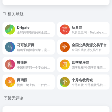
相关导航
DHgate
玩具网
全球跨境电商的黄金启航点
玩具巴巴网（Toybaba.com）是汕头市澄海区腾升网络信息有限公司旗下玩具在线交易平台
马可波罗网
全国公共资源交易平台
精确采购搜索引擎，是中小企业实现“精确采购搜索”和“精确广告投放”的B2B电子商务平台
全国公共资源交易平台
鞋库网
四季星座网
中国鞋库网一个专业的鞋子批发网,一手货源批发市场
四季星座网-四季青服装批发市场_杭州女装网站拿货平台_一件代发
网商园
个秀名妆商城
提供一键上传、一件代发、15天可退等一系列服务，真正的零风险创业，找货源上www.wsy.com
个秀名妆-个秀化妆品批发-韩国化妆品批发-进口化妆品批发
暂无评论