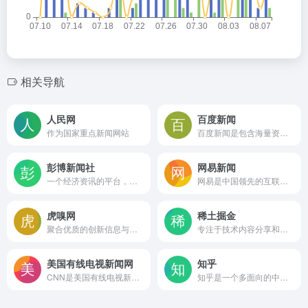
相关导航
人民网
百度新闻
作为国家重点新闻网站
百度新闻是包含海量资讯的新闻服务平台，真实反映每时每刻的新闻热点。您可以搜索新闻事件、热点话题、人物动态、产品资讯等，快速了解它们的最新进展。
彭博新闻社
网易新闻
一个经济资讯的平台，同时提供权威性的经济评论及观点
网易是中国领先的互联网技术公司，为用户提供免费邮箱、游戏、搜索引擎服务，开设新闻、娱乐、体育等30多个内容频道，及博客、视频、论坛等互动交流，网聚人的力量。
虎嗅网
稀土掘金
聚合优质的创新信息与人群，捕获精选|深度|犀利的商业科技资讯
专注于技术内容分享和交流的社区平台，由字节跳动团队开发。它旨在为开发者提供一个学习、交流和成长的环境，涵盖多种技术领域，包括后端、前端、Android、iOS、人工智能、开发工具等。
美国有线电视新闻网
知乎
CNN是美国有线电视新闻网，全球以新闻播报为主的电视台
知乎是一个多面向的中文互联网平台，它不仅是一个问答社区，也是一个内容分享和讨论的场所。