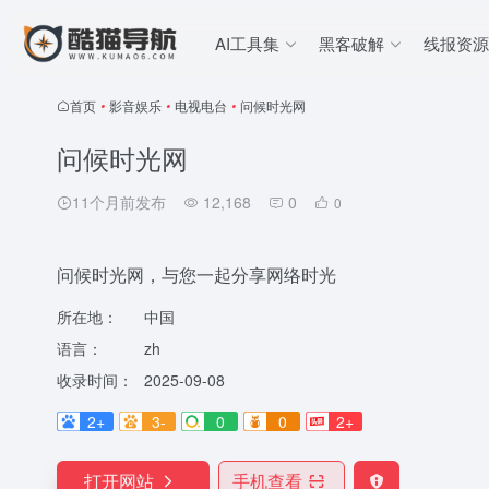
AI工具集
黑客破解
线报资源
首页
•
影音娱乐
•
电视电台
•
问候时光网
问候时光网
11个月前发布
12,168
0
0
问候时光网，与您一起分享网络时光
所在地：
中国
语言：
zh
收录时间：
2025-09-08
2+
3-
0
0
2+
打开网站
手机查看