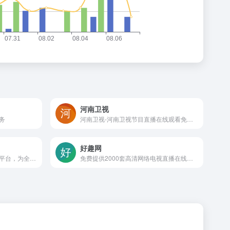
河南卫视
务
河南卫视-河南卫视节目直播在线观看免费，河南卫视节目表
好趣网
广播电台在线收听交流、分享平台，为全国广播听友提供网上听广播、在线听广播服务！收集广播电台收听指南、广播电台节目时间表、广播电台收听频率表、电台节目主持人、广播电台节目介绍、电台广播节目稿、广播电台资讯等。
免费提供2000套高清网络电视直播在线观看服务的网站