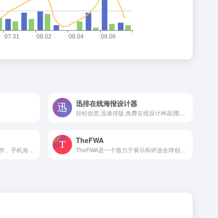
迅排在线海报设计器
轻松创意,迅速排版,免费在线设计神器|图片编辑_海报设计_图片设计_poster-design
TheFWA
欢庆H5网-集H5制作、视频制作、手机海报于一体的在线设计平台 - 西安聚讯网络科技有限公司
TheFWA是一个致力于展示和评选全球创意互动网站的在线平台。该网站于2000年成立，成立初衷是为了推动互动网站设计和创造力的发展。