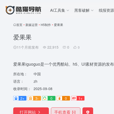
AI工具集
黑客破解
线报资源
首页
•
新媒运营
•
H5制作
•
爱果果
爱果果
11个月前发布
22,915
0
0
爱果果iguoguo是一个优秀酷站、h5、UI素材资源
所在地：
中国
语言：
zh
收录时间：
2025-09-08
2+
3-
0
0
1+
打开网站
手机查看