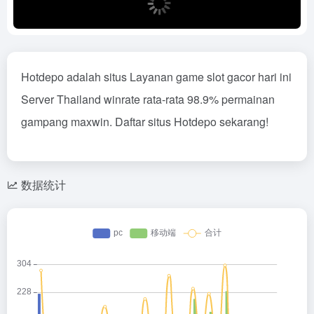
Hotdepo adalah situs Layanan game slot gacor hari ini
Server Thailand winrate rata-rata 98.9% permainan
gampang maxwin. Daftar situs Hotdepo sekarang!
数据统计