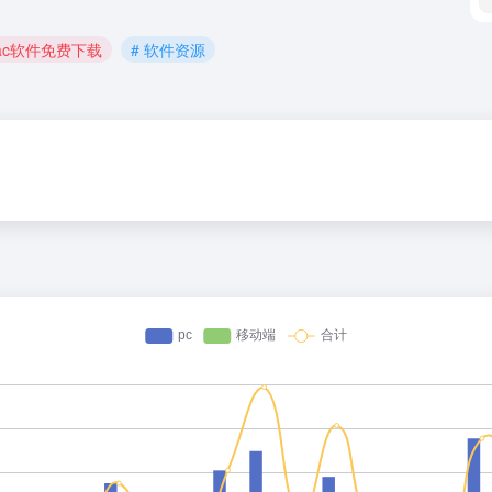
Mac软件免费下载
# 软件资源