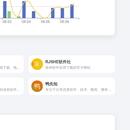
RJSHE软件社
专注无流氓绿色软件分享、游戏下载、电脑技术、经验教程为一体的站点 ypojie.com
各种软件应用下载的官方网站
鸭先知
靠谱软件下载网一个安全靠谱的绿色软件下载站
专注于分享优质软件、技术、教程、脚本、插件等资源的综合性网站