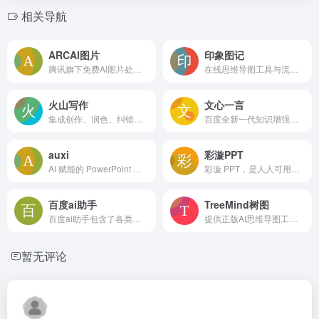
相关导航
ARCAl图片
印象图记
腾讯旗下免费Al图片处理工具
在线思维导图工具与流程图工具
火山写作
文心一言
集成创作、润色、纠错、改写、翻译等能力的中英文 AI 写作助手。
百度全新一代知识增强大语言模型
auxi
彩漩PPT
AI 赋能的 PowerPoint 卓越插件
彩漩 PPT，是人人可用的一站式 PPT 协作分享平台。彩漩的功能覆盖 PPT 的各个环节， AI创作、团队协同、安全分享、数据分析，让你的 PPT 工作更轻松。
百度ai助手
TreeMind树图
百度ai助手包含了各类热门应用，AI绘画，角色，创作，智能专家，娱乐，职场，命理，情感，学习等。
提供正版AI思维导图工具软件和免费在线脑图模板
暂无评论