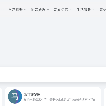
学习提升
影音娱乐
新媒运营
生活服务
素
马可波罗网
精确采购搜索引擎，是中小企业实现“精确采购搜索”和“精确广告投放”的B2B电子商务平台