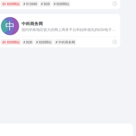
B2B网站
# 912688
# B2B
# B2B网站
中科商务网
国内华南地区较大的网上商务平台和始终领先的b2b电子商务服务提供商
B2B网站
# B2B
# B2B网站
# 中科商务网