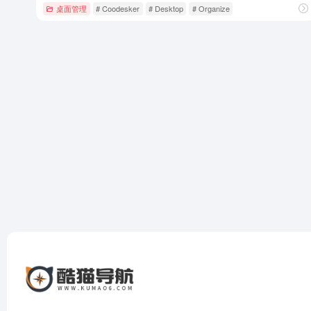
桌面管理
# Coodesker
# Desktop
# Organize