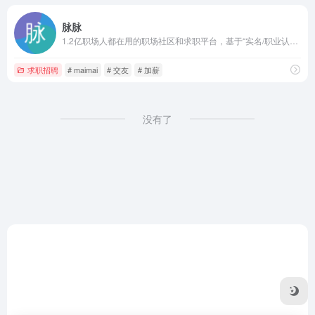
脉脉
1.2亿职场人都在用的职场社区和求职平台，基于“实名/职业认证”和“人脉网络引擎”帮助职场人拓展人脉、交流合作、求职招聘，收获更多机遇。
求职招聘
# maimai
# 交友
# 加薪
没有了