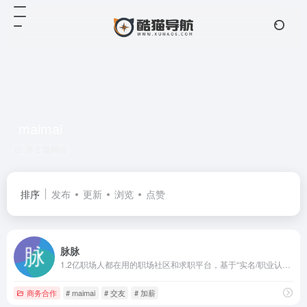
maimai
共 2 篇网址
排序
发布
更新
浏览
点赞
脉脉
1.2亿职场人都在用的职场社区和求职平台，基于“实名/职业认证”和“人脉网络引擎”帮助职场人拓展人脉、交流合作、求职招聘，收获更多机遇。
商务合作
# maimai
# 交友
# 加薪