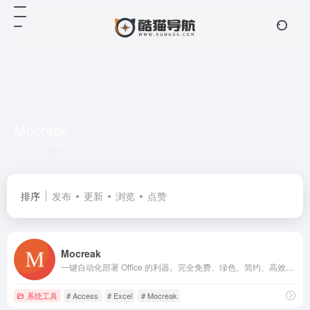
Mocreak
共 1 篇网址
排序
发布
更新
浏览
点赞
Mocreak
一键自动化部署 Office 的利器。完全免费、绿色、简约、高效、安全的办公增强工具，支持下载、安装、注册最新正版 Office 组件
系统工具
# Access
# Excel
# Mocreak