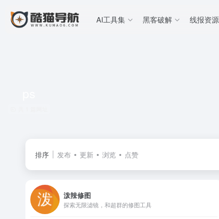
AI工具集
黑客破解
线报资源
ps
共 1 篇网址
排序
发布
更新
浏览
点赞
泼辣修图
探索无限滤镜，和超群的修图工具