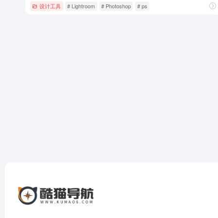
设计工具
# Lightroom
# Photoshop
# ps