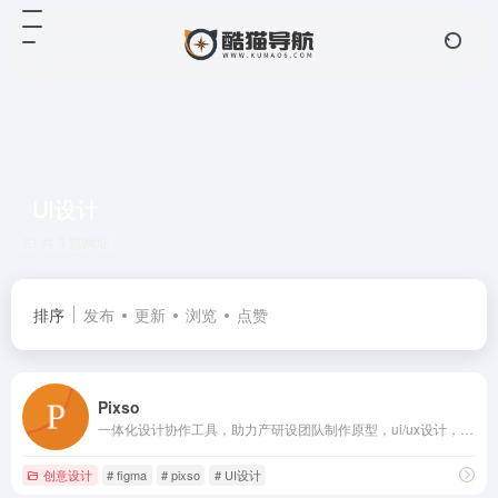
UI设计
共 3 篇网址
排序
发布
更新
浏览
点赞
Pixso
一体化设计协作工具，助力产研设团队制作原型，ui/ux设计，视觉设计，低代码交付时获得更轻松流畅的工作体验，让团队协作更高效。支持sketch，figma格式。
创意设计
# figma
# pixso
# UI设计