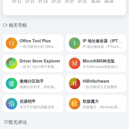
相关导航
Office Tool Plus
IP 地址修改器（IPTools）
一款功能强大的 Office 部署管理工具，它基于 Office 部署工具 (ODT) 打造，能够帮助用户轻松部署 Office，包括下载、安装、激活和管理等一系列功能
IP 地址修改器（IPTools）是一款由 kn007 大佬编写的小工具，主要用于方便地进行 IP 地址和网卡 MAC 地址的修改。该工具支持多网卡，并且能够管理导入多份配置
Driver Store Explorer
MicroKMS神龙版
一款专门设计用于查看、管理和删除Windows操作系统中设备驱动程序的工具
专为Windows系统设计的KMS（Key Management System）激活工具
傲梅分区助手
HiBitSoftware
傲梅分区助手、轻松备份、数据恢复软件恢复之星以及远程控制软件Anyviewer等
一款功能强大且免费的软件卸载工具，适用于Windows操作系统
佰盾铠甲
软媒魔方
专注于拦截和屏蔽流氓软件、捆绑软件及弹窗广告的电脑安全防护软件
软媒魔方，Windows系统增强辅助工具，智能+专业双操控模式，系统故障一键式解决方案，真正实现一键优化、一键清理、一键软件升级。软媒时间，日程提醒、农历天气，so easy！软媒时间，系统美化轻松搞定，桌面好炫酷！简单、好用、好玩，装机必备，从软媒魔方开始。更有网速限速、U盘启动、DNS助手、壁纸美化等功能等你发现。
暂无评论