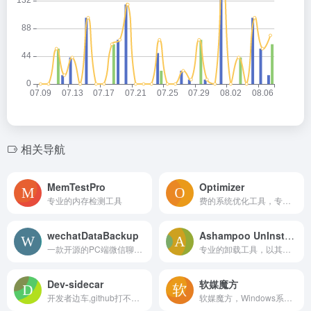
相关导航
MemTestPro
Optimizer
专业的内存检测工具
费的系统优化工具，专为Windows操作系统设计
wechatDataBackup
Ashampoo UnInstaller
一款开源的PC端微信聊天记录导出工具，旨在帮助用户高效地备份和管理微信聊天数据。
专业的卸载工具，以其彻底、智能著称，能够帮助用户彻底删除不需要的程序和应用，包括那些难以通过常规方法卸载的软件
Dev-sidecar
软媒魔方
开发者边车,github打不开,github加速,git clone加速,git release下载加速,stackoverflow加速 sbrdh.com
软媒魔方，Windows系统增强辅助工具，智能+专业双操控模式，系统故障一键式解决方案，真正实现一键优化、一键清理、一键软件升级。软媒时间，日程提醒、农历天气，so easy！软媒时间，系统美化轻松搞定，桌面好炫酷！简单、好用、好玩，装机必备，从软媒魔方开始。更有网速限速、U盘启动、DNS助手、壁纸美化等功能等你发现。