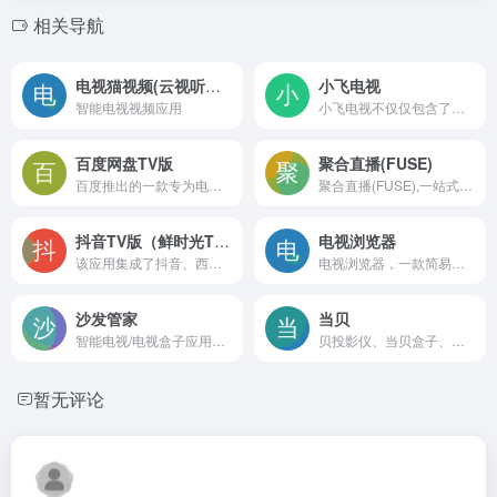
相关导航
电视猫视频(云视听MoreTV)TV版
小飞电视
智能电视视频应用
小飞电视不仅仅包含了超多的传统电视台
百度网盘TV版
聚合直播(FUSE)
百度推出的一款专为电视用户设计的云存储和播放应用
聚合直播(FUSE),一站式观看虎牙/抖音/快手/B站/斗鱼/YY等直播平台,支持全平台设备,让直播观看更简单
抖音TV版（鲜时光TV）
电视浏览器
该应用集成了抖音、西瓜视频、今日头条等多平台的高清内容
电视浏览器，一款简易电视视频收看软件，用于方便的在机顶盒上收看网页视频。一个电视机顶盒及Android TV收看网页视频的浏览器
沙发管家
当贝
智能电视/电视盒子应用下载app商店
贝投影仪、当贝盒子、当贝PadGO闺蜜机，当贝市场、当贝OS系统服务
暂无评论