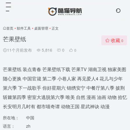
首页
•
软件工具
•
桌面管理
•
正文
芒果壁纸
收藏
0
11个月前发布
5,816
0
0
芒果壁纸 装点青春 芒果壁纸下载 芒果TV 湖南卫视 独家美图
随心更换 中国官箴 第二季 小巷人家 再见爱人4 花儿与少年
第六季 下一战歌手 你好星期六 锦绣安宁 中餐厅第八季 披荆
斩棘第四季 密室大逃脱第六季 唯美 自然 漫画 油画 动物 拾忆
长安明月几时有 都市喵奇谭 动物王国 星武神诀 动漫
所在地：
中国
语言：
zh