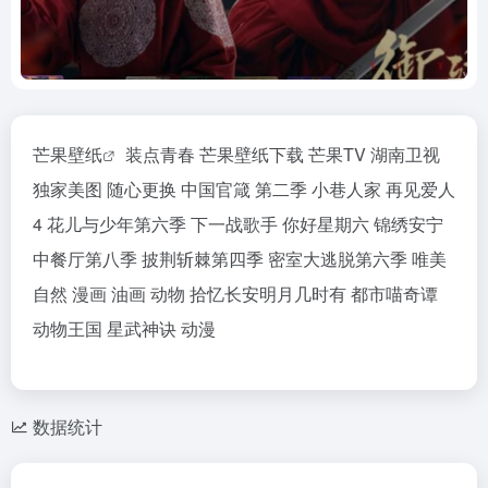
芒果壁纸
装点青春 芒果壁纸下载 芒果TV 湖南卫视
独家美图 随心更换 中国官箴 第二季 小巷人家 再见爱人
4 花儿与少年第六季 下一战歌手 你好星期六 锦绣安宁
中餐厅第八季 披荆斩棘第四季 密室大逃脱第六季 唯美
自然 漫画 油画 动物 拾忆长安明月几时有 都市喵奇谭
动物王国 星武神诀 动漫
数据统计