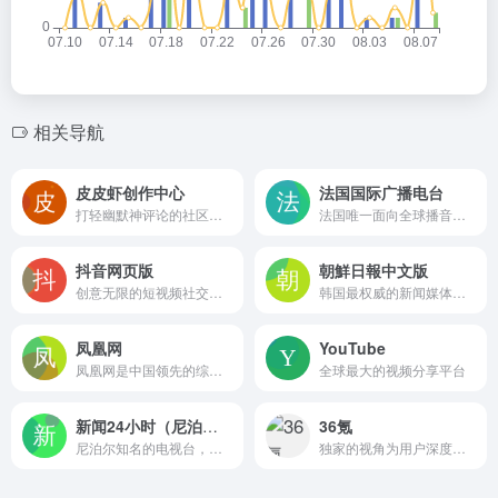
相关导航
皮皮虾创作中心
法国国际广播电台
打轻幽默神评论的社区软件
法国唯一面向全球播音的广播集团
抖音网页版
朝鮮日報中文版
创意无限的短视频社交网站
韩国最权威的新闻媒体《朝鲜日报》的中文网络版，它基于韩国最权威的新闻媒体《朝鲜日报》(The Chosun Ilbo)
凤凰网
YouTube
凤凰网是中国领先的综合门户网站，提供含文图音视频的全方位综合新闻资讯、深度访谈、观点评论、财经产品、互动应用、分享社区等服务，同时与凤凰无线、凤凰宽频形成三屏联动，为全球主流华人提供互联网、无线通信、电视网三网融合无缝衔接的新媒体优质体验。
全球最大的视频分享平台
新闻24小时（尼泊尔）
36氪
尼泊尔知名的电视台，全天24小时提供包括政治、经济、社会、文化、教育等各方面在内的新闻服务，总部位于尼泊尔首都加德满都
独家的视角为用户深度剖析最前沿的资讯