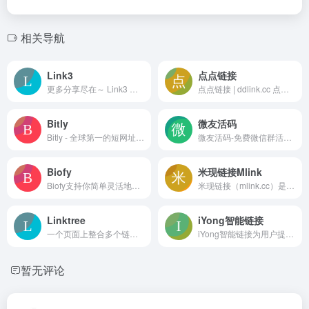
相关导航
Link3
点点链接
更多分享尽在～ Link3 聚合链接工具，到一个永久链接、二维码、个人网页
点点链接 | ddlink.cc 点点群发器官网
Bitly
微友活码
Bitly - 全球第一的短网址营销平台
微友活码-免费微信群活码宝工具彻底解决微信个人号加人限制，微信群及企业微信群二维码满200人后，无法继续扫码进群的问题！微友群活码二维码永不过期。快速实现引流裂变，沉淀私域流量！另外可以快速生成小程序链接，跳转微信小程序的指定页面，可实现微信公众号菜单跳转小程序，网页h5跳转小程序，app跳转小程序
Biofy
米现链接Mlink
Biofy支持你简单灵活地定制你的个人主页,聚合你的各个社交媒体账号
米现链接（mlink.cc）是一款一站式个人主页、导航页和小程序工具，是Linktree的中国升级版。集成永久二维码、个人简介、分享链接等功能，轻松管理和展示您的社交账号，打造个性化数字空间。
Linktree
iYong智能链接
一个页面上整合多个链接工具
iYong智能链接为用户提供免费使用的动态短网址、活码、小程序二维码、动态内容绑定工具，助力您的内容营销更智能。
暂无评论