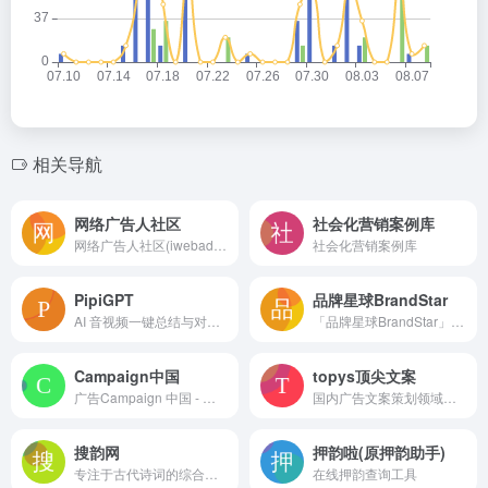
相关导航
网络广告人社区
社会化营销案例库
网络广告人社区(iwebad.com)致力于分享国外创意广告、网络营销、市场营销案例
社会化营销案例库
PipiGPT
品牌星球BrandStar
AI 音视频一键总结与对话，轻松学习哔哩哔哩丨YouTube丨本地视频丨本地音频丨播客丨小红书丨抖音丨会议丨讲座丨网页等任意内容。BibiGPT 致力于成为你的最佳 AI 知行助理，让你的视频看得快、搜得到、用得好！支持免费试用！(原 BiliGPT 省流神器 &amp; AI 课代表)（支持移动端微信助理、iOS 快捷指令）
「品牌星球BrandStar」是关注品牌创新、新消费与 DTC 品牌的数字媒体，内容涵盖前沿资讯、深度报道、营销案例、创意设计及趋势洞察等，致力于以国际的视野挖掘驱动美好生活的品牌，成为中国品牌创新的重要推动者之一。
Campaign中国
topys顶尖文案
广告Campaign 中国 - 致力於亞太地區的商業傳播服务
国内广告文案策划领域最专业的文案资源、信息资讯的发布与共享平台
搜韵网
押韵啦(原押韵助手)
专注于古代诗词的综合性门户网站，提供丰富的诗词资源和多种辅助创作工具
在线押韵查询工具